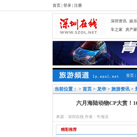
首页
|
登录
|
注册
深圳资讯
|
娱
车之家
|
房产
首页
|
当前位置： >
首页
>
龙华
>
旅游资讯
>
六月海陆动物CP大赏！1
来源：深圳在线 作者：牛海滨
精彩推荐