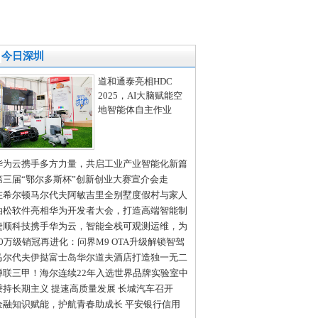
今日深圳
道和通泰亮相HDC
2025，AI大脑赋能空
地智能体自主作业
华为云携手多方力量，共启工业产业智能化新篇
第三届“鄂尔多斯杯”创新创业大赛宣介会走
“创新之都”深圳、“北国春城”长春
在希尔顿马尔代夫阿敏吉里全别墅度假村与家人
起庆祝假期时光
泊松软件亮相华为开发者大会，打造高端智能制
全场景解决方案
捷顺科技携手华为云，智能全栈可观测运维，为
慧停车系统保驾护航
50万级销冠再进化：问界M9 OTA升级解锁智驾
场景无断点通行
马尔代夫伊挞富士岛华尔道夫酒店打造独一无二
拉利定制体验
蝉联三甲！海尔连续22年入选世界品牌实验室中
500最具价值品牌
秉持长期主义 提速高质量发展 长城汽车召开
024年年度股东大会交流会
金融知识赋能，护航青春助成长 平安银行信用