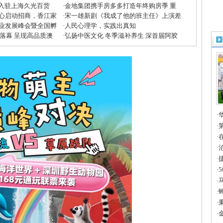
”入驻上海久光百货
·
金地集团携手房多多打造年终购房季 重
心启动招商，香江家
磅优惠助力美好生活
·
宋一雄新剧《我成了他的班主任》上演差
方米兰展”
业发展峰会暨全国孵
生逆袭
·
人民心理学，实践出真知
收官
大落幕 呈现高品质澳
·
弘扬中医文化 冬季滋补养生 深首届阿胶
滋补节掀起鹏城养生潮
·
章
·
进
·
一
·
造
·
智
·
全
·
法
·
国
·
2
·