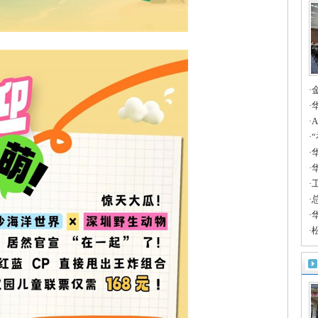
·
A
·
边
·
案
·
时
·
华
产
·
人
·
聚
·
·
·
合