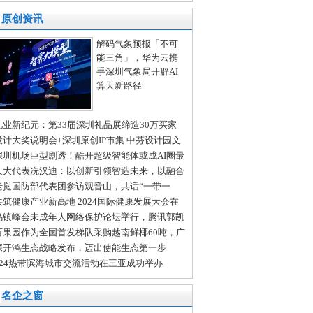
中心为深圳技术大学学子上好金融“必修课”
原创资讯
解码气象预报「不可
能三角」，华为云携
手深圳气象局开辟AI
算天新路径
礼业新纪元：第33届深圳礼品展缔造30万买家
全球商贸盛宴
设计大奖说明会+深圳原创IP市集 中芬设计园文
会分会场亮点纷呈
深圳机场巨型剧透！酷开超级智能体或成AI圈最
变量
人大代表冼汉迪：以创新引领智造未来，以融合
进发展新质生产力
老挝国防部代表团参访观音山，共话“一带一
”新发展
共筑健康产业新高地 2024国际健康发展大会在
沙举行
乌镇峰会未成年人网络保护论坛举行，腾讯郭凯
：多方共治护航未成年人成长
百果园作为全国首发梯队采购越南鲜椰60吨，广
门店开售在即
深开鸿生态战略发布，迈出使能生态第一步
024热带滨海城市交流活动在三亚成功举办
名企之窗