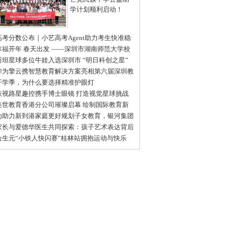
学计划顺利启动！
高考分数公布｜小艺高考Agent助力考生快准稳
报目标院校和专业
幸福开年 春天出发 ——深圳市湖南师范大学校
会2025新春开年庆成功举办
斯坦星球多位牛娃入选深圳市 “明日科创之星”
级推荐名单
华为擎云携智慧教育解决方案亮相第六届深圳教
装备博览会
开学季，为什么要选择精准护眼灯
依视路星趣控携手博士眼镜 打造视觉星球挑战
普体验日深圳站活动
美世教育香港分公司璀璨启幕 绘制国际教育新
图
为助力新到港家庭更好规划子女教育，银河集团
名帆书推出线下教育沙龙
家长与爱德华医生共同探索：孩子艺术表达背后
情感世界
合生元“小铁人快闪赛”桂林站拥抱运动与快乐