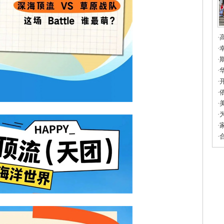
·
填
·
友
·
市
·
育
·
·
科
·
蓝
·
联
·
的
·