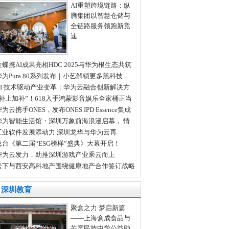
AI重塑跨境链路：纵
腾集团以智慧仓储与
全链路服务领跑新竞
速
金蝶携AI成果亮相HDC 2025与华为根生态共筑
I新未来
华为Pura 80系列发布｜小艺解锁更多黑科技，
看边聊边思考
AI 技术驱动产业变革｜华为云融合创新解决方
，助力龙岗工业智能化升级
“补上加补”！618入手鸿蒙影音娱乐全家桶正当
为云携手ONES，发布ONES IPD Essence集成
品研发精要解决方案
华为智能生活馆・深圳万象前海浪漫启幕， 情
节“圳”好遇见你！
工业软件发展添动力 深圳龙华与华为云再
“首”
总台《第二届“ESG榜样”盛典》大幕开启！
华为云发力，助推深圳游戏产业乘云而上
松下与西安高科地产围绕健康地产合作签订战略
作协议
深圳教育
聚盒之力 梦启新篇
——上海盒成食品与
芒宽民族中学公益助