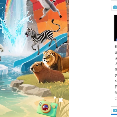
卡
·
的
·
博
·
大
·
共
·
路
·
长
·
天
·
深
·
·