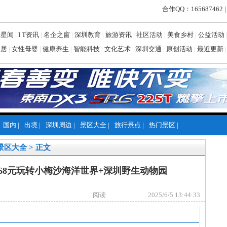
合作QQ：165687462 |
乐星闻
|
I T资讯
|
名企之窗
|
深圳教育
|
旅游资讯
|
社区活动
|
美食乡村
|
公益活动
家居
|
女性母婴
|
健康养生
|
智能科技
|
文化艺术
|
深圳交通
|
原创活动
|
最近更新
|
国内
|
出境
|
深圳周边
|
景区大全
|
旅行景点
|
热门景区
|
景区大全
> 正文
68元玩转小梅沙海洋世界+深圳野生动物园
阅读
2025/6/5 13:44:33