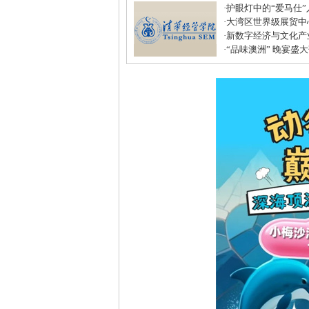
·
护眼灯中的“爱马仕
·
大湾区世界级展贸中
居打造建材家居业“东
·
新数字经济与文化产
化中心年度盛典圆满
·
“品味澳洲” 晚宴盛
式美味