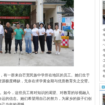
·
A
·
边
·
案
·
时
·
华
产
·
人
·
聚
·
·
，有一群来自芒宽民族中学所在地区的员工。她们生于
·
资源极度稀缺，无奈在求学黄金期与优质教育失之交臂。
合
。如今，这些员工将对知识的渴望、对教育的珍视融入
命运的信念。她们希望用自己的努力，为家乡的孩子们创
自己当年的遗憾。