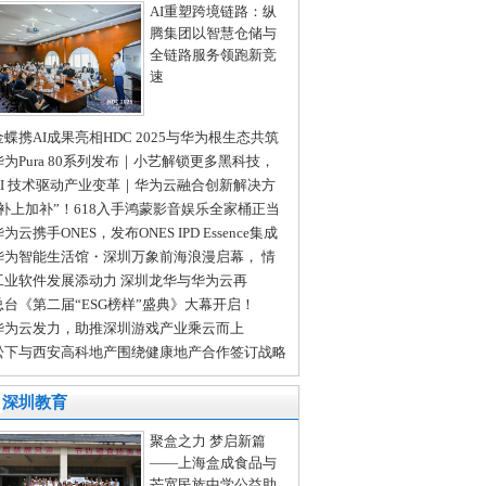
AI重塑跨境链路：纵
腾集团以智慧仓储与
全链路服务领跑新竞
速
金蝶携AI成果亮相HDC 2025与华为根生态共筑
I新未来
华为Pura 80系列发布｜小艺解锁更多黑科技，
看边聊边思考
AI 技术驱动产业变革｜华为云融合创新解决方
，助力龙岗工业智能化升级
“补上加补”！618入手鸿蒙影音娱乐全家桶正当
为云携手ONES，发布ONES IPD Essence集成
品研发精要解决方案
华为智能生活馆・深圳万象前海浪漫启幕， 情
节“圳”好遇见你！
工业软件发展添动力 深圳龙华与华为云再
“首”
总台《第二届“ESG榜样”盛典》大幕开启！
华为云发力，助推深圳游戏产业乘云而上
松下与西安高科地产围绕健康地产合作签订战略
作协议
深圳教育
聚盒之力 梦启新篇
——上海盒成食品与
芒宽民族中学公益助