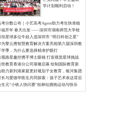
学计划顺利启动！
高考分数公布｜小艺高考Agent助力考生快准稳
报目标院校和专业
幸福开年 春天出发 ——深圳市湖南师范大学校
会2025新春开年庆成功举办
斯坦星球多位牛娃入选深圳市 “明日科创之星”
级推荐名单
华为擎云携智慧教育解决方案亮相第六届深圳教
装备博览会
开学季，为什么要选择精准护眼灯
依视路星趣控携手博士眼镜 打造视觉星球挑战
普体验日深圳站活动
美世教育香港分公司璀璨启幕 绘制国际教育新
图
为助力新到港家庭更好规划子女教育，银河集团
名帆书推出线下教育沙龙
家长与爱德华医生共同探索：孩子艺术表达背后
情感世界
合生元“小铁人快闪赛”桂林站拥抱运动与快乐