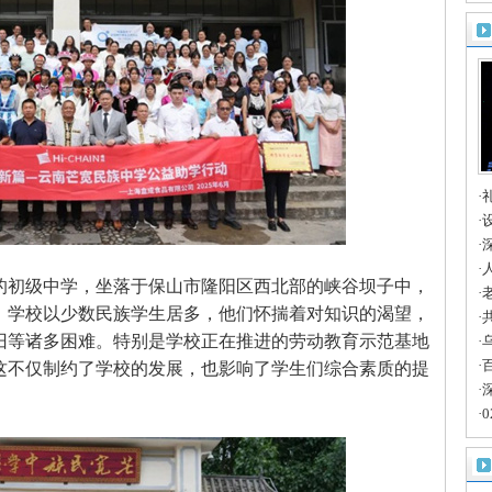
卡
·
的
·
博
·
大
·
 年的初级中学，坐落于保山市隆阳区西北部的峡谷坝子中，
共
·
。学校以少数民族学生居多，他们怀揣着对知识的渴望，
路
·
旧等诸多困难。特别是学校正在推进的劳动教育示范基地
长
·
天
·
这不仅制约了学校的发展，也影响了学生们综合素质的提
深
·
·