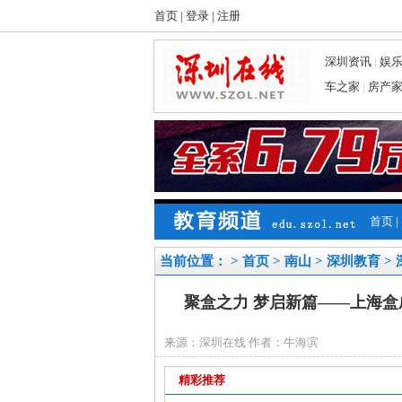
首页
|
登录
|
注册
深圳资讯
|
娱
车之家
|
房产
首页
|
当前位置： >
首页
>
南山
>
深圳教育
>
聚盒之力 梦启新篇——上海
来源：深圳在线 作者：牛海滨
精彩推荐