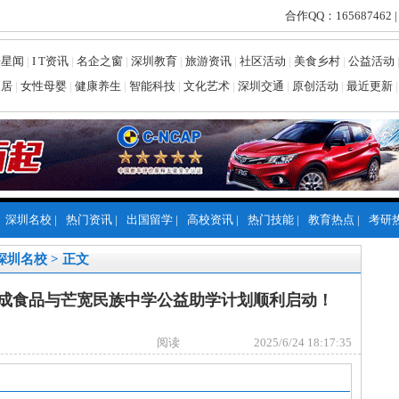
合作QQ：165687462 |
乐星闻
|
I T资讯
|
名企之窗
|
深圳教育
|
旅游资讯
|
社区活动
|
美食乡村
|
公益活动
家居
|
女性母婴
|
健康养生
|
智能科技
|
文化艺术
|
深圳交通
|
原创活动
|
最近更新
|
深圳名校
|
热门资讯
|
出国留学
|
高校资讯
|
热门技能
|
教育热点
|
考研
深圳名校
> 正文
盒成食品与芒宽民族中学公益助学计划顺利启动！
阅读
2025/6/24 18:17:35