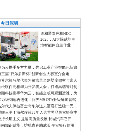
今日深圳
道和通泰亮相HDC
2025，AI大脑赋能空
地智能体自主作业
华为云携手多方力量，共启工业产业智能化新篇
第三届“鄂尔多斯杯”创新创业大赛宣介会走
“创新之都”深圳、“北国春城”长春
在希尔顿马尔代夫阿敏吉里全别墅度假村与家人
起庆祝假期时光
泊松软件亮相华为开发者大会，打造高端智能制
全场景解决方案
捷顺科技携手华为云，智能全栈可观测运维，为
慧停车系统保驾护航
50万级销冠再进化：问界M9 OTA升级解锁智驾
场景无断点通行
马尔代夫伊挞富士岛华尔道夫酒店打造独一无二
拉利定制体验
蝉联三甲！海尔连续22年入选世界品牌实验室中
500最具价值品牌
秉持长期主义 提速高质量发展 长城汽车召开
024年年度股东大会交流会
金融知识赋能，护航青春助成长 平安银行信用