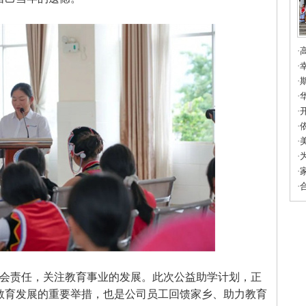
·
填
·
友
·
市
·
育
·
·
科
·
蓝
·
联
·
的
·
会责任，关注教育事业的发展。此次公益助学计划，正
教育发展的重要举措，也是公司员工回馈家乡、助力教育