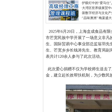
·
护眼灯中的“爱马仕
·
大湾区世界级展贸中
居打造建材家居业“东
·
新数字经济与文化产
化中心年度盛典圆满
·
“品味澳洲” 晚宴盛
式美味
2025年6月20日，上海盒成食品
市芒宽民族中学开展了一场意义非凡
生、国际贸易中心事业部总监翁羽先
生、芒宽乡乡长钱涛先生、教育局副
表共计120余人参与了此次活动。
此次爱心捐赠不仅为学校师生送去了
金，建立起长效帮扶机制，为少数民