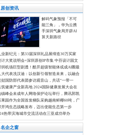
中心为深圳技术大学学子上好金融“必修课”
原创资讯
解码气象预报「不可
能三角」，华为云携
手深圳气象局开辟AI
算天新路径
礼业新纪元：第33届深圳礼品展缔造30万买家
全球商贸盛宴
设计大奖说明会+深圳原创IP市集 中芬设计园文
会分会场亮点纷呈
深圳机场巨型剧透！酷开超级智能体或成AI圈最
变量
人大代表冼汉迪：以创新引领智造未来，以融合
进发展新质生产力
老挝国防部代表团参访观音山，共话“一带一
”新发展
共筑健康产业新高地 2024国际健康发展大会在
沙举行
乌镇峰会未成年人网络保护论坛举行，腾讯郭凯
：多方共治护航未成年人成长
百果园作为全国首发梯队采购越南鲜椰60吨，广
门店开售在即
深开鸿生态战略发布，迈出使能生态第一步
024热带滨海城市交流活动在三亚成功举办
名企之窗