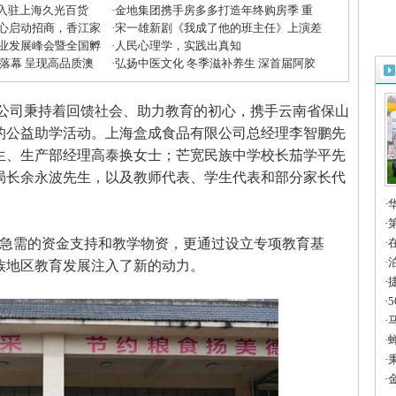
”入驻上海久光百货
·
金地集团携手房多多打造年终购房季 重
心启动招商，香江家
磅优惠助力美好生活
·
宋一雄新剧《我成了他的班主任》上演差
方米兰展”
业发展峰会暨全国孵
生逆袭
·
人民心理学，实践出真知
收官
大落幕 呈现高品质澳
·
弘扬中医文化 冬季滋补养生 深首届阿胶
滋补节掀起鹏城养生潮
有限公司秉持着回馈社会、助力教育的初心，携手云南省保山
的公益助学活动。上海盒成食品有限公司总经理李智鹏先
生、生产部经理高泰换女士；芒宽民族中学校长茄学平先
局长余永波先生，以及教师代表、学生代表和部分家长代
·
章
·
急需的资金支持和教学物资，更通过设立专项教育基
进
·
一
·
族地区教育发展注入了新的动力。
造
·
智
·
全
·
法
·
国
·
2
·