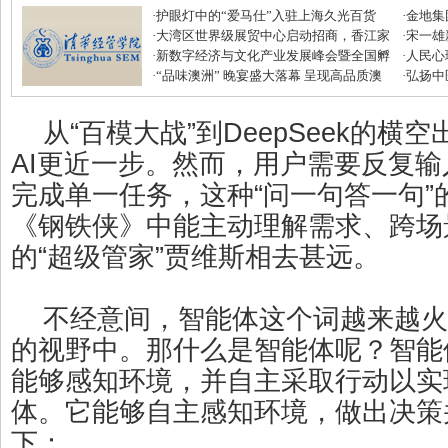
·
护眼灯中的“爱马仕”入驻上海久光百货
·
金地集
·
大湾区世界级展贸中心启动招商，香江家
磅优惠
·
宋一雄
居打造建材家居业“东方米兰展”
·
新数字经济与文化产业发展峰会暨全国孵
生逆袭
·
人民心
化中心年度盛典圆满收官
·
“品味澳洲” 晚宴盛大落幕 呈现高品质澳
·
弘扬中
式美味
滋补节
从“百模大战”到DeepSeek的横
AI更近一步。然而，用户需要反复
完成单一任务，这种“问一句答一句”
《钢铁侠》中能主动理解需求、跨场
的“超级管家”贾维斯相去甚远。
不经意间，智能体这个词越来越火
的视野中。那什么是智能体呢？智能体
能够感知环境，并自主采取行动以实
体。它能够自主感知环境，做出决策
下：