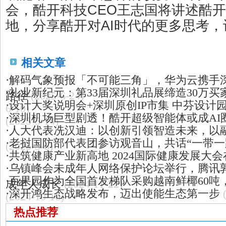
会，酷开科技CEO王志国将讲述酷
地，分享酷开对AI时代的更多思考
相关文章
·
解码气象预报「不可能三角」，华为云携手深
·
礼业新纪元：第33届深圳礼品展缔造30万
路径
(2025-6-24)
·
设计大奖说明会+深圳原创IP市集 中芬设计
6-10)
·
深圳机场巨型剧透！酷开超级智能体或成AI
(2025-5-14)
·
人大代表冼汉迪：以创新引领智造未来，以
·
老挝国防部代表团参访观音山，共话“一带一
(2025-3-6)
·
共筑健康产业新高地 2024国际健康发展大
·
乌镇峰会未成年人网络保护论坛举行，腾讯
·
百果园作为全国首发梯队采购越南鲜椰60吨
成年人成长
(2024-11-22)
·
深开鸿生态战略发布，迈出使能生态第一步
(2024-10-16)
热点推荐