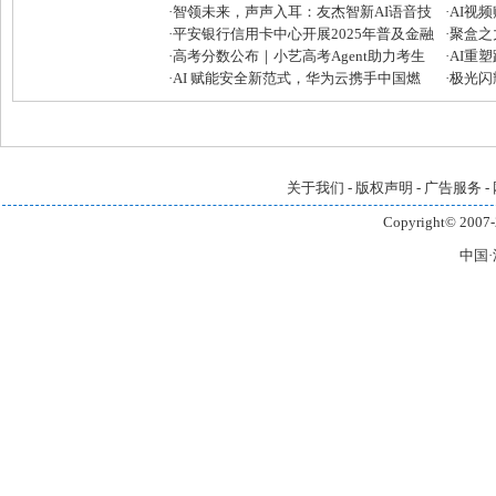
·
智领未来，声声入耳：友杰智新AI语音技
·
AI视
术再攀高峰
·
平安银行信用卡中心开展2025年普及金融
发者大
·
聚盒之
知识万里行活动
·
高考分数公布｜小艺高考Agent助力考生
芒宽民
·
AI重
快准稳填报目标院校和专业
·
AI 赋能安全新范式，华为云携手中国燃
全链路
·
极光闪耀
气筑牢大模型安全“铜墙铁壁”
引领企
关于我们
-
版权声明
-
广告服务
-
Copyright© 2007-
中国