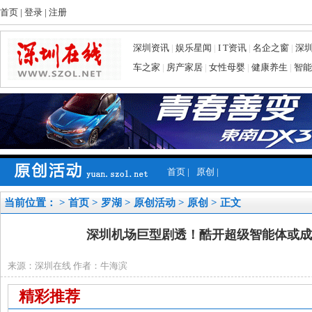
首页
|
登录
|
注册
深圳资讯
|
娱乐星闻
|
I T资讯
|
名企之窗
|
深
车之家
|
房产家居
|
女性母婴
|
健康养生
|
智能
首页
|
原创
|
当前位置： >
首页
>
罗湖
>
原创活动
>
原创
> 正文
深圳机场巨型剧透！酷开超级智能体或成
来源：深圳在线 作者：牛海滨
精彩推荐