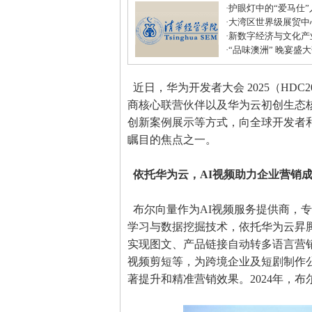
·
护眼灯中的“爱马仕
·
大湾区世界级展贸中
居打造建材家居业“东
·
新数字经济与文化产
化中心年度盛典圆满
·
“品味澳洲” 晚宴盛
式美味
近日，华为开发者大会 2025（HD
商核心联营伙伴以及华为云初创生态
创新案例展示等方式，向全球开发者
瞩目的焦点之一。
依托华为云，AI视频助力企业营销成
布尔向量作为AI视频服务提供商，专
学习与数据挖掘技术，依托华为云昇
实现图文、产品链接自动转多语言营
视频剪短等，为跨境企业及短剧制作
著提升和精准营销效果。2024年，