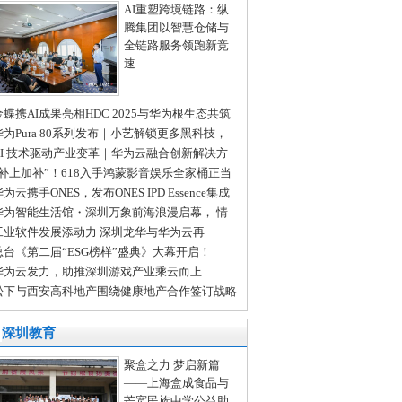
AI重塑跨境链路：纵
腾集团以智慧仓储与
全链路服务领跑新竞
速
金蝶携AI成果亮相HDC 2025与华为根生态共筑
I新未来
华为Pura 80系列发布｜小艺解锁更多黑科技，
看边聊边思考
AI 技术驱动产业变革｜华为云融合创新解决方
，助力龙岗工业智能化升级
“补上加补”！618入手鸿蒙影音娱乐全家桶正当
为云携手ONES，发布ONES IPD Essence集成
品研发精要解决方案
华为智能生活馆・深圳万象前海浪漫启幕， 情
节“圳”好遇见你！
工业软件发展添动力 深圳龙华与华为云再
“首”
总台《第二届“ESG榜样”盛典》大幕开启！
华为云发力，助推深圳游戏产业乘云而上
松下与西安高科地产围绕健康地产合作签订战略
作协议
深圳教育
聚盒之力 梦启新篇
——上海盒成食品与
芒宽民族中学公益助