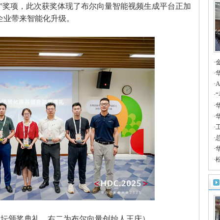
”奖项，此次获奖体现了布尔向量智能视频生成平台正加
企业带来智能化升级。
·
A
·
边
·
案
·
时
·
华
产
·
人
·
聚
·
·
·
合
论坛颁奖典礼，右二为布尔向量创始人王庆）