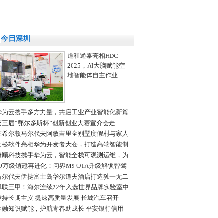
今日深圳
道和通泰亮相HDC
2025，AI大脑赋能空
地智能体自主作业
华为云携手多方力量，共启工业产业智能化新篇
第三届“鄂尔多斯杯”创新创业大赛宣介会走
“创新之都”深圳、“北国春城”长春
在希尔顿马尔代夫阿敏吉里全别墅度假村与家人
起庆祝假期时光
泊松软件亮相华为开发者大会，打造高端智能制
全场景解决方案
捷顺科技携手华为云，智能全栈可观测运维，为
慧停车系统保驾护航
50万级销冠再进化：问界M9 OTA升级解锁智驾
场景无断点通行
马尔代夫伊挞富士岛华尔道夫酒店打造独一无二
拉利定制体验
蝉联三甲！海尔连续22年入选世界品牌实验室中
500最具价值品牌
秉持长期主义 提速高质量发展 长城汽车召开
024年年度股东大会交流会
金融知识赋能，护航青春助成长 平安银行信用