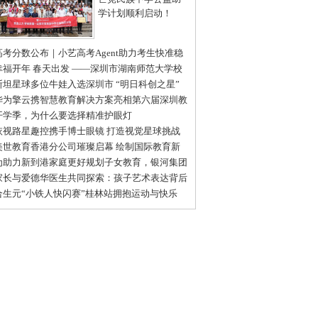
学计划顺利启动！
高考分数公布｜小艺高考Agent助力考生快准稳
报目标院校和专业
幸福开年 春天出发 ——深圳市湖南师范大学校
会2025新春开年庆成功举办
斯坦星球多位牛娃入选深圳市 “明日科创之星”
级推荐名单
华为擎云携智慧教育解决方案亮相第六届深圳教
装备博览会
开学季，为什么要选择精准护眼灯
依视路星趣控携手博士眼镜 打造视觉星球挑战
普体验日深圳站活动
美世教育香港分公司璀璨启幕 绘制国际教育新
图
为助力新到港家庭更好规划子女教育，银河集团
名帆书推出线下教育沙龙
家长与爱德华医生共同探索：孩子艺术表达背后
情感世界
合生元“小铁人快闪赛”桂林站拥抱运动与快乐