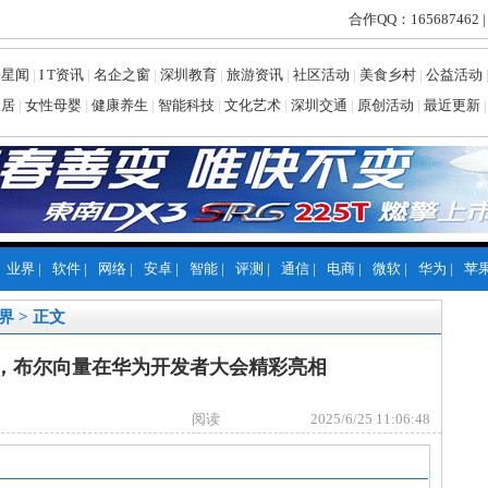
合作QQ：165687462 |
乐星闻
|
I T资讯
|
名企之窗
|
深圳教育
|
旅游资讯
|
社区活动
|
美食乡村
|
公益活动
家居
|
女性母婴
|
健康养生
|
智能科技
|
文化艺术
|
深圳交通
|
原创活动
|
最近更新
|
业界
|
软件
|
网络
|
安卓
|
智能
|
评测
|
通信
|
电商
|
微软
|
华为
|
苹
界
> 正文
销，布尔向量在华为开发者大会精彩亮相
阅读
2025/6/25 11:06:48