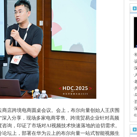
卡
·
的
·
博
·
大
·
共
·
路
·
长
·
天
·
深
·
云云商店跨境电商圆桌会议。会上，布尔向量创始人王庆围
·
效”深入分享，现场多家电商零售、跨境贸易企业针对高频
度咨询，印证了市场对AI视频技术快速落地的迫切需求。
分论坛上，部署在华为云上的布尔向量一站式智能视频生