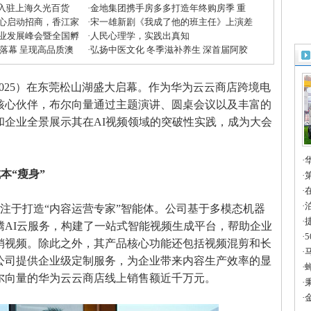
”入驻上海久光百货
·
金地集团携手房多多打造年终购房季 重
心启动招商，香江家
磅优惠助力美好生活
·
宋一雄新剧《我成了他的班主任》上演差
方米兰展”
业发展峰会暨全国孵
生逆袭
·
人民心理学，实践出真知
收官
大落幕 呈现高品质澳
·
弘扬中医文化 冬季滋补养生 深首届阿胶
滋补节掀起鹏城养生潮
C2025）在东莞松山湖盛大启幕。作为华为云云商店跨境电
核心伙伴，布尔向量通过主题演讲、圆桌会议以及丰富的
和企业全景展示其在AI视频领域的突破性实践，成为大会
·
本“瘦身”
章
·
进
·
一
·
注于打造“内容运营专家”智能体。公司基于多模态机器
造
·
腾AI云服务，构建了一站式智能视频生成平台，帮助企业
智
·
销视频。除此之外，其产品核心功能还包括视频混剪和长
全
·
公司提供企业级定制服务，为企业带来内容生产效率的显
法
·
布尔向量的华为云云商店线上销售额近千万元。
国
·
2
·