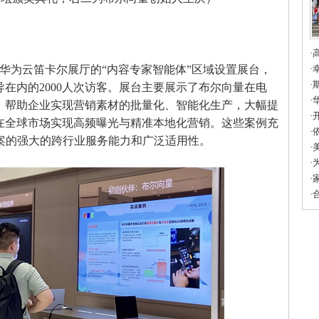
·
华为云笛卡尔展厅的“内容专家智能体”区域设置展台，
填
·
友
·
在内的2000人次访客。展台主要展示了布尔向量在电
市
·
，帮助企业实现营销素材的批量化、智能化生产，大幅提
育
·
在全球市场实现高频曝光与精准本地化营销。这些案例充
·
案的强大的跨行业服务能力和广泛适用性。
科
·
蓝
·
联
·
的
·