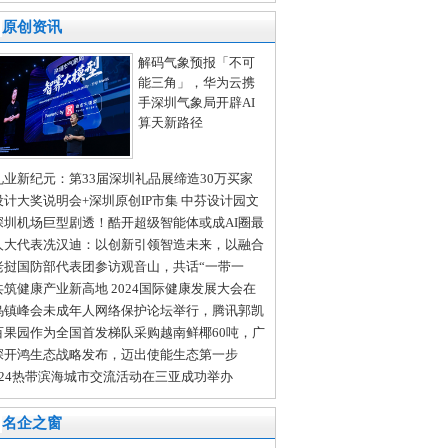
中心为深圳技术大学学子上好金融“必修课”
原创资讯
解码气象预报「不可
能三角」，华为云携
手深圳气象局开辟AI
算天新路径
礼业新纪元：第33届深圳礼品展缔造30万买家
全球商贸盛宴
设计大奖说明会+深圳原创IP市集 中芬设计园文
会分会场亮点纷呈
深圳机场巨型剧透！酷开超级智能体或成AI圈最
变量
人大代表冼汉迪：以创新引领智造未来，以融合
进发展新质生产力
老挝国防部代表团参访观音山，共话“一带一
”新发展
共筑健康产业新高地 2024国际健康发展大会在
沙举行
乌镇峰会未成年人网络保护论坛举行，腾讯郭凯
：多方共治护航未成年人成长
百果园作为全国首发梯队采购越南鲜椰60吨，广
门店开售在即
深开鸿生态战略发布，迈出使能生态第一步
024热带滨海城市交流活动在三亚成功举办
名企之窗