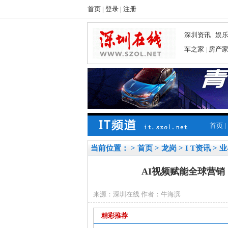
首页
|
登录
|
注册
深圳资讯
|
娱
车之家
|
房产
首页
|
当前位置： >
首页
>
龙岗
>
I T资讯
>
业
AI视频赋能全球营
来源：深圳在线 作者：牛海滨
精彩推荐