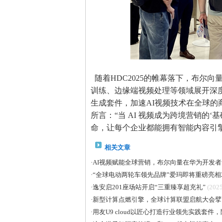
随着HDC2025的帷幕落下，布尔
训练、边缘端视频处理等领域展开深
生成套件，加速AI视频技术在全球
所言：“当 AI 视频成为跨境营销的
命，让每个企业都能拥有智能内容引擎
相关文章
·
AI视频赋能全球营销，布尔向量在华为开发
·
“全球电动两轮车领先品牌”爱玛即将重磅亮相2
·
逸安启201座场站开启“三重臻享超充礼”
(2025
·
新型计算点燃引擎，全球计算联盟启航大会擘
·
用友U9 cloud以匠心打造行业领先实践套