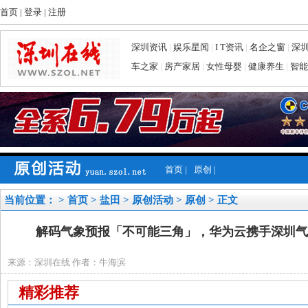
首页
|
登录
|
注册
深圳资讯
|
娱乐星闻
|
I T资讯
|
名企之窗
|
深
车之家
|
房产家居
|
女性母婴
|
健康养生
|
智能
首页
|
原创
|
当前位置： >
首页
>
盐田
>
原创活动
>
原创
> 正文
解码气象预报「不可能三角」，华为云携手深圳气
来源：深圳在线 作者：牛海滨
精彩推荐