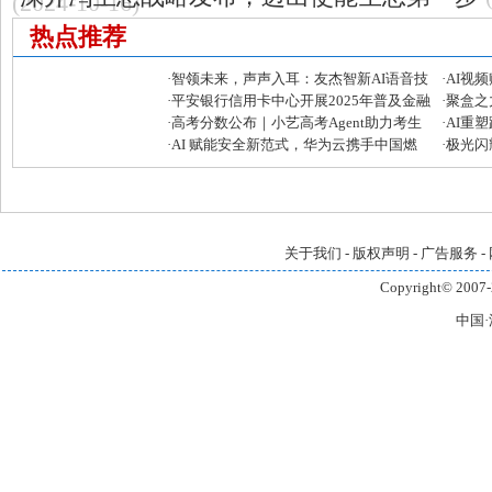
(2024-10-16)
热点推荐
·
智领未来，声声入耳：友杰智新AI语音技
·
AI视
术再攀高峰
·
平安银行信用卡中心开展2025年普及金融
发者大
·
聚盒之
知识万里行活动
·
高考分数公布｜小艺高考Agent助力考生
芒宽民
·
AI重
快准稳填报目标院校和专业
·
AI 赋能安全新范式，华为云携手中国燃
全链路
·
极光闪耀
气筑牢大模型安全“铜墙铁壁”
引领企
关于我们
-
版权声明
-
广告服务
-
Copyright© 2007-
中国