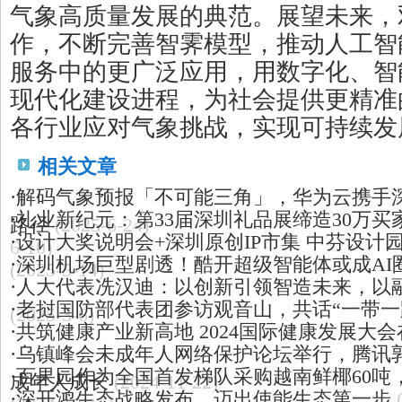
气象高质量发展的典范。展望未来，
作，不断完善智霁模型，推动人工智
服务中的更广泛应用，用数字化、智
现代化建设进程，为社会提供更精准
各行业应对气象挑战，实现可持续发
相关文章
·
解码气象预报「不可能三角」，华为云携手深
·
礼业新纪元：第33届深圳礼品展缔造30万
路径
(2025-6-24)
·
设计大奖说明会+深圳原创IP市集 中芬设计
6-10)
·
深圳机场巨型剧透！酷开超级智能体或成AI
(2025-5-14)
·
人大代表冼汉迪：以创新引领智造未来，以
·
老挝国防部代表团参访观音山，共话“一带一
(2025-3-6)
·
共筑健康产业新高地 2024国际健康发展大
·
乌镇峰会未成年人网络保护论坛举行，腾讯
·
百果园作为全国首发梯队采购越南鲜椰60吨
成年人成长
(2024-11-22)
·
深开鸿生态战略发布，迈出使能生态第一步