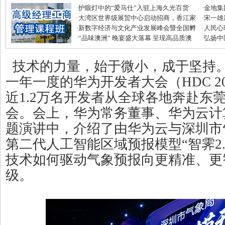
·
护眼灯中的“爱马仕”入驻上海久光百货
·
金地集
·
大湾区世界级展贸中心启动招商，香江家
磅优惠
·
宋一雄
居打造建材家居业“东方米兰展”
·
新数字经济与文化产业发展峰会暨全国孵
生逆袭
·
人民心
化中心年度盛典圆满收官
·
“品味澳洲” 晚宴盛大落幕 呈现高品质澳
·
弘扬中
式美味
滋补节
技术的力量，始于微小，成于坚持。6
一年一度的华为开发者大会（HDC 2
近1.2万名开发者从全球各地奔赴东
会。会上，华为常务董事、华为云计
题演讲中，介绍了由华为云与深圳市
第二代人工智能区域预报模型“智霁2.
技术如何驱动气象预报向更精准、更
级。