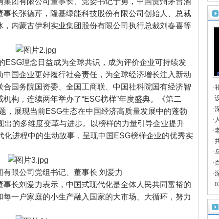
钢集团有限公司董事长、党委书记于勇，中国贵州茅台酒
卡
董事长张德芹，隆基绿能科技股份有限公司创始人、总裁
冰，内蒙古伊利实业集团股份有限公司执行总裁刘春喜等
ESG理念日益成为全球共识，成为评价企业可持续发
动中国企业更好履行社会责任，为全球经济增长注入新动
联合国务院国资委、全国工商联、中国社科院国有经济智
·
的
·
机构，连续两年举办了“ESG榜样”年度盛典。《第二
博
·
心主题，展现当前ESG生态在中国经济高质量发展中的蓬勃
大
·
展现出的多维度变革与进步。以榜样的力量引导企业提升
共
·
代化进程中的生动故事，呈现中国ESG榜样企业的优秀实
路
·
长
·
天
·
有限公司党组书记、董事长 刘爱力
深
·
事长刘爱力表示，中国式现代化是全体人民共同富裕的
·
和每一户家庭的小生产融入国家的大市场、大循环，努力