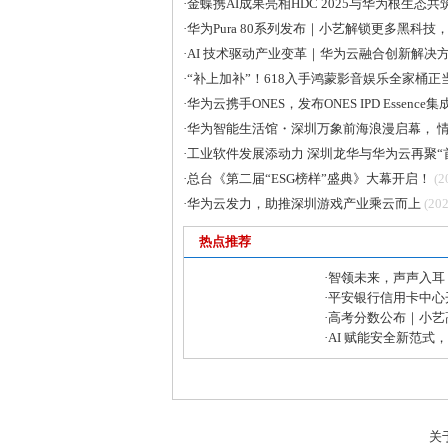
·
金蝶携AI成果亮相HDC 2025与华为根生态共
·
华为Pura 80系列发布｜小艺解锁更多黑科
·
AI 技术驱动产业变革｜华为云融合创新解决
·
“补上加补”！618入手鸿蒙影音娱乐全家桶正
·
华为云携手ONES，发布ONES IPD Essen
·
华为智能生活馆・深圳万象前海浪漫启幕， 情
·
工业软件发展添动力 深圳龙华与华为云再聚“
·
总台《第二届“ESG榜样”盛典》大幕开启！
(2
·
华为云发力，助推深圳游戏产业乘云而上
(202
热点推荐
·
智领未来，声声入耳
术再攀高峰
·
平安银行信用卡中心开
知识万里行活动
·
高考分数公布｜小艺高
快准稳填报目标院校
·
AI 赋能安全新范式
气筑牢大模型安全“铜
关