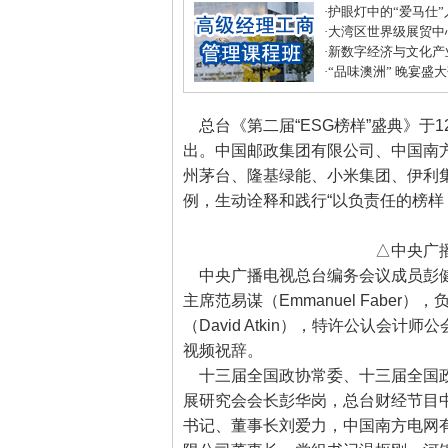
·
护眼灯中的“爱马仕
·
大湾区世界级展贸中
居打造建材家居业“东
·
新数字经济与文化产
化中心年度盛典圆满
·
“品味澳洲” 晚宴盛
式美味
总台《第二届“ESG榜样”盛典》于
出。中国邮政集团有限公司、中国南
州茅台、隆基绿能、小米集团、伊利集
例，生动诠释和践行“以负责任的榜样
△中央广播
中央广播电视总台编务会议成员彭健
主席范易谋（Emmanuel Faber
（David Atkin），特许公认会计师
视频祝辞。
十三届全国政协常委、十三届全国政
展研究会会长彭华岗，总台财经节目
书记、董事长刘爱力，中国南方电网