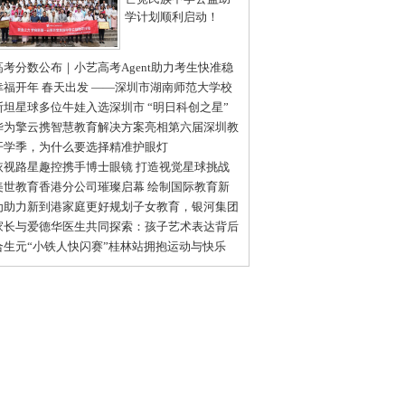
学计划顺利启动！
高考分数公布｜小艺高考Agent助力考生快准稳
报目标院校和专业
幸福开年 春天出发 ——深圳市湖南师范大学校
会2025新春开年庆成功举办
斯坦星球多位牛娃入选深圳市 “明日科创之星”
级推荐名单
华为擎云携智慧教育解决方案亮相第六届深圳教
装备博览会
开学季，为什么要选择精准护眼灯
依视路星趣控携手博士眼镜 打造视觉星球挑战
普体验日深圳站活动
美世教育香港分公司璀璨启幕 绘制国际教育新
图
为助力新到港家庭更好规划子女教育，银河集团
名帆书推出线下教育沙龙
家长与爱德华医生共同探索：孩子艺术表达背后
情感世界
合生元“小铁人快闪赛”桂林站拥抱运动与快乐