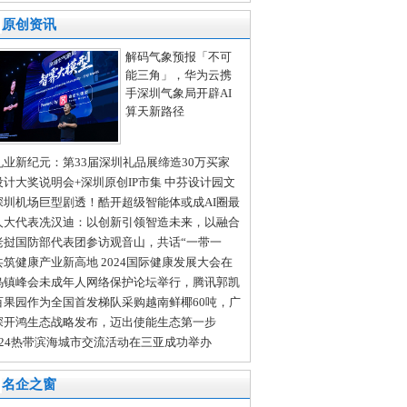
中心为深圳技术大学学子上好金融“必修课”
原创资讯
解码气象预报「不可
能三角」，华为云携
手深圳气象局开辟AI
算天新路径
礼业新纪元：第33届深圳礼品展缔造30万买家
全球商贸盛宴
设计大奖说明会+深圳原创IP市集 中芬设计园文
会分会场亮点纷呈
深圳机场巨型剧透！酷开超级智能体或成AI圈最
变量
人大代表冼汉迪：以创新引领智造未来，以融合
进发展新质生产力
老挝国防部代表团参访观音山，共话“一带一
”新发展
共筑健康产业新高地 2024国际健康发展大会在
沙举行
乌镇峰会未成年人网络保护论坛举行，腾讯郭凯
：多方共治护航未成年人成长
百果园作为全国首发梯队采购越南鲜椰60吨，广
门店开售在即
深开鸿生态战略发布，迈出使能生态第一步
024热带滨海城市交流活动在三亚成功举办
名企之窗