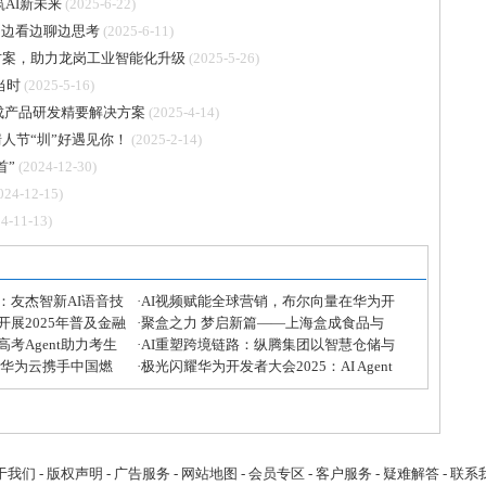
筑AI新未来
(2025-6-22)
技，边看边聊边思考
(2025-6-11)
方案，助力龙岗工业智能化升级
(2025-5-26)
当时
(2025-5-16)
ce集成产品研发精要解决方案
(2025-4-14)
人节“圳”好遇见你！
(2025-2-14)
首”
(2024-12-30)
024-12-15)
4-11-13)
：友杰智新AI语音技
·
AI视频赋能全球营销，布尔向量在华为开
展2025年普及金融
发者大会精彩亮相
·
聚盒之力 梦启新篇——上海盒成食品与
考Agent助力考生
芒宽民族中学公益助学计划顺利启动！
·
AI重塑跨境链路：纵腾集团以智慧仓储与
和专业
，华为云携手中国燃
全链路服务领跑新竞速
·
极光闪耀华为开发者大会2025：AI Agent
墙铁壁”
引领企业生产力革命
于我们
-
版权声明
-
广告服务
-
网站地图
-
会员专区
-
客户服务
-
疑难解答
-
联系