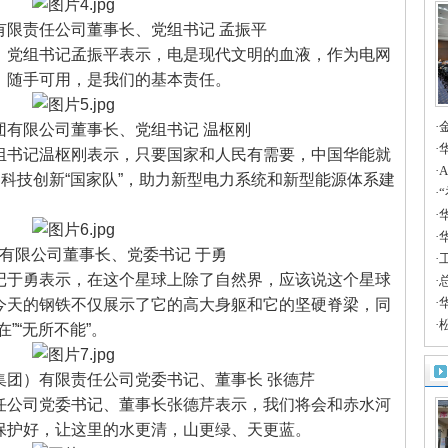
限责任公司董事长、党组书记 孟振平
党组书记孟振平表示，电是现代文明的血液，作为电网
、随手可用，是我们的基本责任。
·
有限公司董事长、党组书记 温枢刚
A
·
书记温枢刚表示，只要国家和人民有需要，中国华能就
边
·
、科技创新“国家队”，助力新型电力系统和新型能源体系建
案
·
时
·
华
产
·
有限公司董事长、党委书记 于勇
人
·
于勇表示，在这个星球上除了自然界，应该说这个星球
聚
·
·
今天的钢铁不仅展示了它的高大身躯和它的坚硬脊梁，同
·
”“无所不能”。
合
团）有限责任公司党委书记、董事长 张德芹
公司党委书记、董事长张德芹表示，我们将会和赤水河
保护好，让这里的水更清，山更绿、天更蓝。