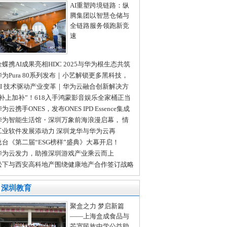
AI重塑跨境链路：纵
腾集团以智慧仓储与
全链路服务领跑新竞
速
金蝶携AI成果亮相HDC 2025与华为根生态共筑
I新未来
华为Pura 80系列发布｜小艺解锁更多黑科技，
看边聊边思考
AI 技术驱动产业变革｜华为云融合创新解决方
，助力龙岗工业智能化升级
“补上加补”！618入手鸿蒙影音娱乐全家桶正当
为云携手ONES，发布ONES IPD Essence集成
品研发精要解决方案
华为智能生活馆・深圳万象前海浪漫启幕， 情
节“圳”好遇见你！
工业软件发展添动力 深圳龙华与华为云再
“首”
总台《第二届“ESG榜样”盛典》大幕开启！
华为云发力，助推深圳游戏产业乘云而上
松下与西安高科地产围绕健康地产合作签订战略
作协议
深圳教育
聚盒之力 梦启新篇
——上海盒成食品与
芒宽民族中学公益助