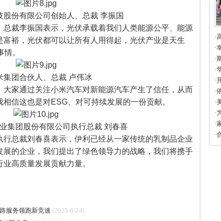
股份有限公司创始人、总裁 李振国
总裁李振国表示，光伏承载着我们人类能源公平、能源
·
是富裕，光伏都可以让所有人用得起，光伏产业是天生
填
·
事情。
友
·
市
·
集团合伙人、总裁 卢伟冰
育
·
大家通过关注小米汽车对新能源汽车产生了信任，从而
·
我相信这也是对ESG、对可持续发展的一份贡献。
科
·
蓝
·
联
·
业集团股份有限公司执行总裁 刘春喜
的
·
行总裁刘春喜表示，伊利已经从一家传统的乳制品企业
发展的企业，我们提出了绿色领导力的战略，我们将携手
行业高质量发展贡献力量。
链路服务领跑新竞速
(2025-6-24)