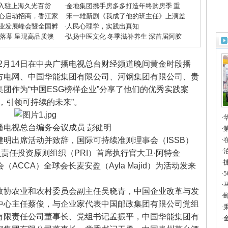
”入驻上海久光百货
·
金地集团携手房多多打造年终购房季 重
心启动招商，香江家
磅优惠助力美好生活
·
宋一雄新剧《我成了他的班主任》上演差
方米兰展”
业发展峰会暨全国孵
生逆袭
·
人民心理学，实践出真知
收官
大落幕 呈现高品质澳
·
弘扬中医文化 冬季滋补养生 深首届阿胶
滋补节掀起鹏城养生潮
12月14日在中央广播电视总台财经频道晚间黄金时段播
方电网、中国华能集团有限公司、河钢集团有限公司、贵
团作为“中国ESG榜样企业”分享了他们的优秀实践案
，引领可持续的未来”。
·
电视总台编务会议成员 彭健明
章
·
明出席活动并致辞，国际可持续准则理事会（ISSB）
进
·
一
·
），负责任投资原则组织（PRI）首席执行官大卫·阿特金
造
·
公会（ACCA）全球会长麦安盈（Ayla Majid）为活动发来
智
·
全
·
协农业和农村委员会副主任吴晓青，中国企业改革与发
法
·
中心主任蔡俊，与企业家代表中国邮政集团有限公司党组
国
·
有限责任公司董事长、党组书记孟振平，中国华能集团有
2
·