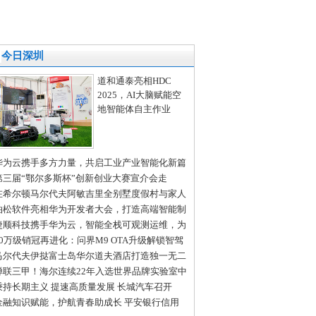
今日深圳
道和通泰亮相HDC
2025，AI大脑赋能空
地智能体自主作业
华为云携手多方力量，共启工业产业智能化新篇
第三届“鄂尔多斯杯”创新创业大赛宣介会走
“创新之都”深圳、“北国春城”长春
在希尔顿马尔代夫阿敏吉里全别墅度假村与家人
起庆祝假期时光
泊松软件亮相华为开发者大会，打造高端智能制
全场景解决方案
捷顺科技携手华为云，智能全栈可观测运维，为
慧停车系统保驾护航
50万级销冠再进化：问界M9 OTA升级解锁智驾
场景无断点通行
马尔代夫伊挞富士岛华尔道夫酒店打造独一无二
拉利定制体验
蝉联三甲！海尔连续22年入选世界品牌实验室中
500最具价值品牌
秉持长期主义 提速高质量发展 长城汽车召开
024年年度股东大会交流会
金融知识赋能，护航青春助成长 平安银行信用