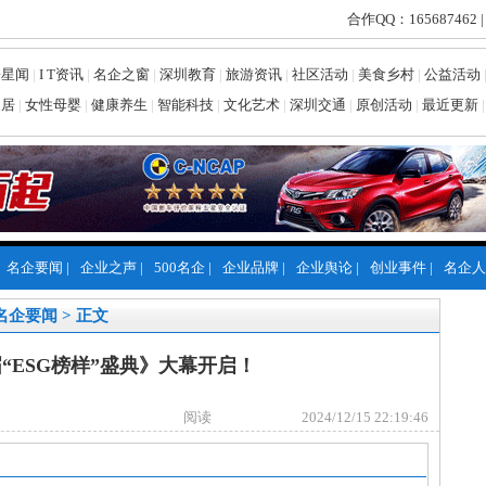
合作QQ：165687462 |
乐星闻
|
I T资讯
|
名企之窗
|
深圳教育
|
旅游资讯
|
社区活动
|
美食乡村
|
公益活动
家居
|
女性母婴
|
健康养生
|
智能科技
|
文化艺术
|
深圳交通
|
原创活动
|
最近更新
|
名企要闻
|
企业之声
|
500名企
|
企业品牌
|
企业舆论
|
创业事件
|
名企人
名企要闻
> 正文
“ESG榜样”盛典》大幕开启！
阅读
2024/12/15 22:19:46