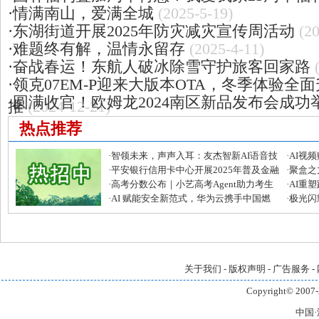
·
情满南山，爱满全城
(2025-5-19)
·
东湖街道开展2025年防灾减灾宣传周活动
(2
·
难题终有解，温情永留存
(2025-4-11)
·
奋战春运！东航人破冰除雪守护旅客回家路
·
领克07EM-P迎来大版本OTA，冬季体验全
·
圆满收官！欧姆龙2024南区新品发布会成功
推
(2024-12-21)
热点推荐
·
智领未来，声声入耳：友杰智新AI语音技
·
AI视
术再攀高峰
·
平安银行信用卡中心开展2025年普及金融
发者大
·
聚盒之
知识万里行活动
·
高考分数公布｜小艺高考Agent助力考生
芒宽民
·
AI重
快准稳填报目标院校和专业
·
AI 赋能安全新范式，华为云携手中国燃
全链路
·
极光闪耀
气筑牢大模型安全“铜墙铁壁”
引领企
关于我们
-
版权声明
-
广告服务
-
Copyright© 2007-
中国