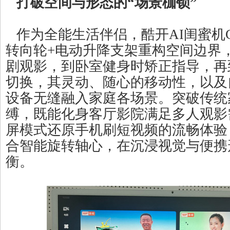
打破空间与形态的“场景枷锁”
作为全能生活伴侣，酷开AI闺蜜机C20 U
转向轮+电动升降支架重构空间边界
剧观影，到卧室健身时矫正指导，再
切换，其灵动、随心的移动性，以及
设备无缝融入家庭各场景。突破传统
缚，既能化身客厅影院满足多人观影
屏模式还原手机刷短视频的流畅体验
合智能旋转轴心，在沉浸视觉与便携
衡。