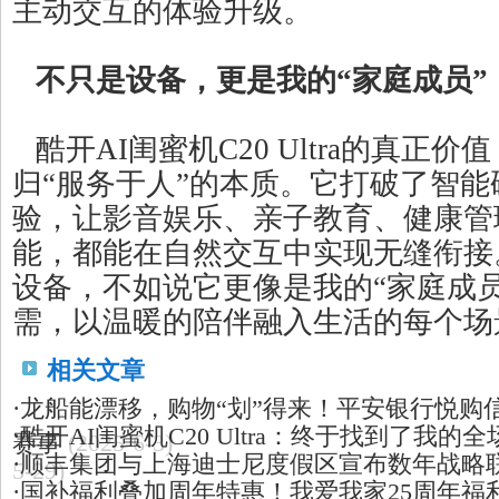
主动交互的体验升级。
不只是设备，更是我的“家庭成员”
酷开AI闺蜜机C20 Ultra的真正
归“服务于人”的本质。它打破了智能
验，让影音娱乐、亲子教育、健康管
能，都能在自然交互中实现无缝衔接
设备，不如说它更像是我的“家庭成
需，以温暖的陪伴融入生活的每个场
相关文章
·
龙船能漂移，购物“划”得来！平安银行悦购
·
酷开AI闺蜜机C20 Ultra：终于找到了我
赛事
(2025-6-3)
·
顺丰集团与上海迪士尼度假区宣布数年战略
5-29)
·
国补福利叠加周年特惠！我爱我家25周年福