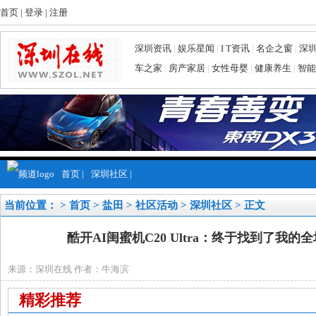
首页
|
登录
|
注册
深圳资讯
|
娱乐星闻
|
I T资讯
|
名企之窗
|
深
车之家
|
房产家居
|
女性母婴
|
健康养生
|
智能
首页
|
深圳社区
|
当前位置： >
首页
>
盐田
>
社区活动
>
深圳社区
> 正文
酷开AI闺蜜机C20 Ultra：终于找到了我
来源：深圳在线 作者：牛海滨
精彩推荐