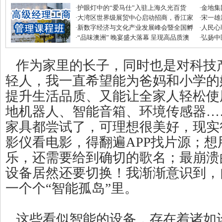
·
护眼灯中的“爱马仕”入驻上海久光百货
·
金地集
·
大湾区世界级展贸中心启动招商，香江家
磅优惠
·
宋一雄
居打造建材家居业“东方米兰展”
·
新数字经济与文化产业发展峰会暨全国孵
生逆袭
·
人民心
化中心年度盛典圆满收官
·
“品味澳洲” 晚宴盛大落幕 呈现高品质澳
·
弘扬中
式美味
滋补节
作为家里的长子，同时也是对科技
轻人，我一直希望能为爸妈和小学的
提升生活品质、又能让全家人轻松使
地机器人、智能音箱、环境传感器…
家具都尝试了，可理想很美好，现实
影仪看电影，得翻遍APP找片源；
乐，还需要给到确切的歌名；最崩溃
设备居然还要切换！我渐渐意识到，
一个个“智能孤岛”里。
这些看似智能的设备，存在着诸如