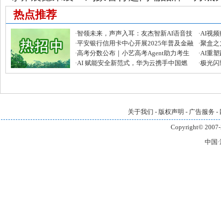
热点推荐
·
智领未来，声声入耳：友杰智新AI语音技
·
AI视
术再攀高峰
·
平安银行信用卡中心开展2025年普及金融
发者大
·
聚盒之
知识万里行活动
·
高考分数公布｜小艺高考Agent助力考生
芒宽民
·
AI重
快准稳填报目标院校和专业
·
AI 赋能安全新范式，华为云携手中国燃
全链路
·
极光闪耀
气筑牢大模型安全“铜墙铁壁”
引领企
关于我们
-
版权声明
-
广告服务
-
Copyright© 2007-
中国