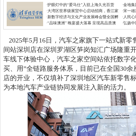
·
护眼灯中的“爱马仕”入驻上海久光百货
·
金地集
·
大湾区世界级展贸中心启动招商，香江家
磅优惠
·
宋一雄
居打造建材家居业“东方米兰展”
·
新数字经济与文化产业发展峰会暨全国孵
生逆袭
·
人民心
化中心年度盛典圆满收官
·
“品味澳洲” 晚宴盛大落幕 呈现高品质澳
·
弘扬中
式美味
滋补节
2025年5月16日，汽车之家旗下一站式新
间站深圳店在深圳罗湖区笋岗知汇广场隆重
车线下体验中心，汽车之家空间站依托数字化
买、用”全链路服务体系，目前已在全国30
店的开业，不仅填补了深圳地区汽车新零售
为本地汽车产业链协同发展注入新的活力。