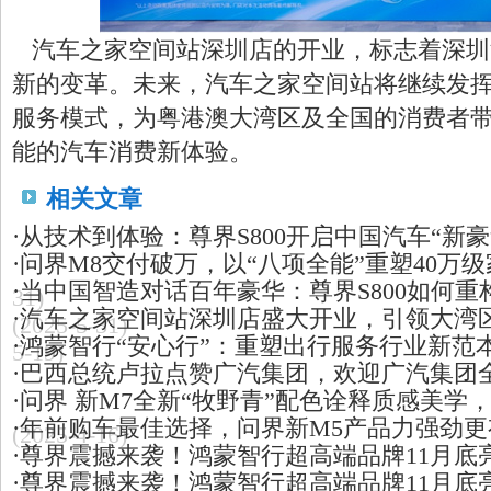
汽车之家空间站深圳店的开业，标志着深圳
新的变革。未来，汽车之家空间站将继续发
服务模式，为粤港澳大湾区及全国的消费者
能的汽车消费新体验。
相关文章
·
从技术到体验：尊界S800开启中国汽车“新豪
·
问界M8交付破万，以“八项全能”重塑40万级
·
当中国智造对话百年豪华：尊界S800如何
31)
·
汽车之家空间站深圳店盛大开业，引领大湾
(2025-5-31)
·
鸿蒙智行“安心行”：重塑出行服务行业新范
5-19)
·
巴西总统卢拉点赞广汽集团，欢迎广汽集团
·
问界 新M7全新“牧野青”配色诠释质感美学，
·
年前购车最佳选择，问界新M5产品力强劲更
(2025-4-16)
·
尊界震撼来袭！鸿蒙智行超高端品牌11月底
·
尊界震撼来袭！鸿蒙智行超高端品牌11月底