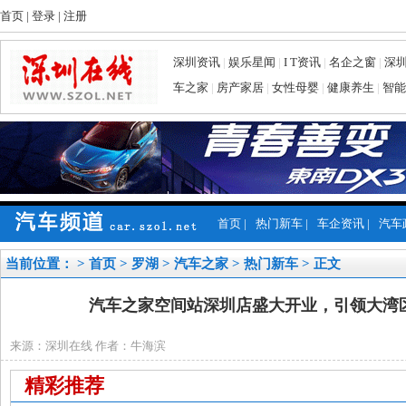
首页
|
登录
|
注册
深圳资讯
|
娱乐星闻
|
I T资讯
|
名企之窗
|
深
车之家
|
房产家居
|
女性母婴
|
健康养生
|
智能
首页
|
热门新车
|
车企资讯
|
汽车
当前位置： >
首页
>
罗湖
>
汽车之家
>
热门新车
> 正文
汽车之家空间站深圳店盛大开业，引领大湾
来源：深圳在线 作者：牛海滨
精彩推荐