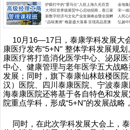
·
护眼灯中的“爱马仕”入驻上海久光百货
·
金地集
·
大湾区世界级展贸中心启动招商，香江家
磅优惠
·
宋一雄
居打造建材家居业“东方米兰展”
·
新数字经济与文化产业发展峰会暨全国孵
生逆袭
·
人民心
化中心年度盛典圆满收官
·
“品味澳洲” 晚宴盛大落幕 呈现高品质澳
·
弘扬中
式美味
滋补节
10月16—17日，泰康学科发展大
康医疗发布“5+N" 整体学科发展规
康医疗将打造消化医学中心、泌尿医
中心、健康管理与老年医学五大战略
发展；同时，旗下泰康仙林鼓楼医院
汉）医院、四川泰康医院、宁波泰康
海泰康医院还将基于各自特色和发展
院重点学科，形成“5+N”的发展战略
同时，在此次学科发展大会上，泰