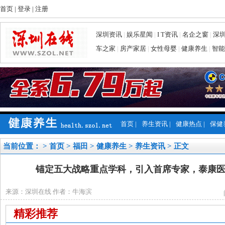
首页
|
登录
|
注册
深圳资讯
|
娱乐星闻
|
I T资讯
|
名企之窗
|
深
车之家
|
房产家居
|
女性母婴
|
健康养生
|
智能
首页
|
养生资讯
|
健康热点
|
保健
当前位置： >
首页
>
福田
>
健康养生
>
养生资讯
> 正文
锚定五大战略重点学科，引入首席专家，泰康
来源：深圳在线 作者：牛海滨
精彩推荐