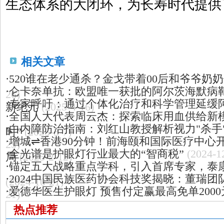
生态体系的大闭环，为长寿时代提供
相关文章
·
520谁在老少通杀？金戈带着00后和爷爷奶
·
仑卡奈单抗：欧盟唯一获批的阿尔茨海默病
26)
·
专家呼吁：通过个体化治疗和科学管理延缓
新纪元
(2025-4-16)
·
全国人大代表周云杰：探索临床用血供给新模
·
白内障防治指南：刘红山教授解析视力"杀手
时”
(2025-3-7)
·
增城⇌香港90分钟！前海颐和国际医疗中心
25)
·
全光谱是护眼灯行业最大的“智商税”
(2024-1
局
(2025-2-12)
·
锚定五大战略重点学科，引入首席专家，泰
·
2024中国民族医药协会科技奖揭晓：董瑞团
(2024-10-21)
·
爱德华医生护眼灯 预售付定赢最高免单200
21)
热点推荐