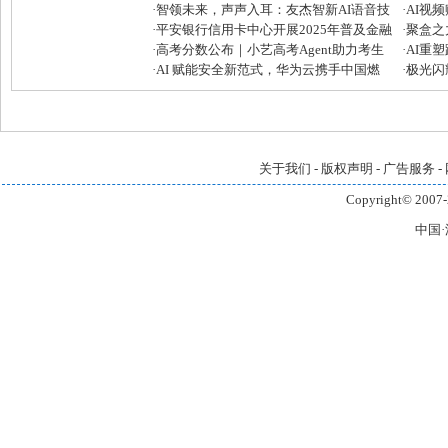
·
智领未来，声声入耳：友杰智新AI语音技
·
AI视
术再攀高峰
·
平安银行信用卡中心开展2025年普及金融
发者大
·
聚盒之
知识万里行活动
·
高考分数公布｜小艺高考Agent助力考生
芒宽民
·
AI重
快准稳填报目标院校和专业
·
AI 赋能安全新范式，华为云携手中国燃
全链路
·
极光闪耀
气筑牢大模型安全“铜墙铁壁”
引领企
关于我们
-
版权声明
-
广告服务
-
Copyright© 2007-
中国