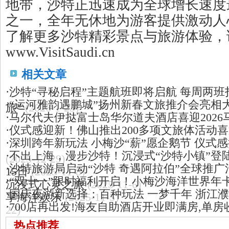
地带，沙特正迅速成为全球增长速度
之一，全年无休地为游客提供激动人
了解更多沙特精彩景点与旅游体验，
www.VisitSaudi.cn
相关文章
·
沙特“寻秘启程”主题航班即将启航 每周两班
·
“运河雅韵遇鹏城”扬州新春文旅推介会亮相
旅”
(2026-1-23)
·
马尔代夫伊挞富士岛华尔道夫酒店喜迎2026
·
仪式感迎新！佛山推出200多项文旅体活动
·
深圳跨年新玩法 小梅沙“薪”愿企鹅节 仪式
·
不出上海，漫步沙特！沉浸式“沙特小镇”登
(2025-12-29)
·
沙特旅游局启动“沙特 奇遇阿拉伯”全球推
15日
(2025-11-8)
·
“双十一”限时福利开启！小梅沙海洋世界年
沉浸式心灵之旅
(2025-11-6)
·
国庆夜游新选择：百种玩法 一梦千年 浙江
享海洋欢乐
(2025-11-5)
·
700店再出发!海友自助酒店开业即满房,单房
22)
热点推荐