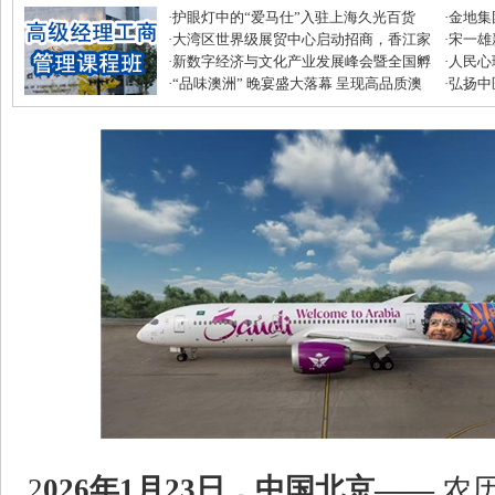
·
护眼灯中的“爱马仕”入驻上海久光百货
·
金地集
·
大湾区世界级展贸中心启动招商，香江家
磅优惠
·
宋一雄
居打造建材家居业“东方米兰展”
·
新数字经济与文化产业发展峰会暨全国孵
生逆袭
·
人民心
化中心年度盛典圆满收官
·
“品味澳洲” 晚宴盛大落幕 呈现高品质澳
·
弘扬中
式美味
滋补节
2
026年1月23日，中国北京——
农