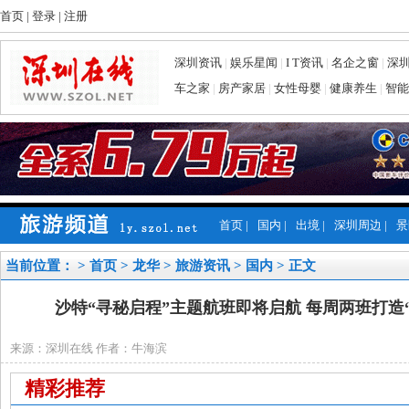
首页
|
登录
|
注册
深圳资讯
|
娱乐星闻
|
I T资讯
|
名企之窗
|
深
车之家
|
房产家居
|
女性母婴
|
健康养生
|
智能
首页
|
国内
|
出境
|
深圳周边
|
景
当前位置： >
首页
>
龙华
>
旅游资讯
>
国内
> 正文
沙特“寻秘启程”主题航班即将启航 每周两班打造
来源：深圳在线 作者：牛海滨
精彩推荐