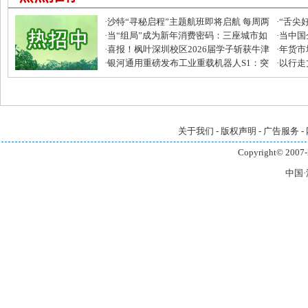
·
沙特“寻秘启程”主题航班即将启航 每周两
·
“舌尖
班打造“空中奇遇阿拉伯之旅”
·
当“组局”成为新年消费密码：三座城市如
品质美
·
当中国
何被一档微综艺点燃？
·
喜报！枫叶深圳校区2026届学子斩获牛津
么？
·
年货市
大学录取！
·
银河通用重磅发布工业重载机器人S1：突
康化、
·
以行走
破负载极限，引领具身智能工业革命
关于我们
-
版权声明
-
广告服务
-
Copyright© 2007-
中国