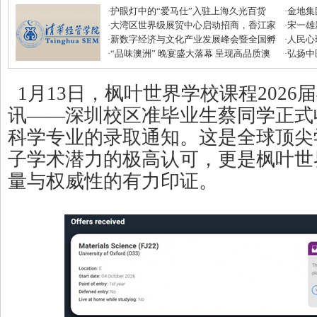
·
护眼灯中的“爱马仕”入驻上海久光百货
·
金地集
·
大湾区世界级展贸中心启动招商，香江家
磅优惠
·
宋一雄
居打造建材家居业“东方米兰展”
·
新数字经济与文化产业发展峰会暨全国孵
生逆袭
·
人民心
化中心年度盛典圆满收官
·
“品味澳洲” 晚宴盛大落幕 呈现高品质澳
·
弘扬中
式美味
滋补节
1月13日，枫叶世界学校课程2026
讯——深圳校区准毕业生蔡同学正式
科学专业的录取通知。这是全球顶尖
子学术潜力的极高认可，更是枫叶世
量与权威性的有力印证。