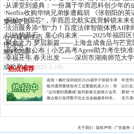
·
从课堂到盛典：一份属于学而思科创少年的
·
Netflix收购华纳兄弟惨遭截胡 《张朝阳
·
探秘“中国芯”，学而思北航实践营解锁未来
莱坞变局
(2025-12-16)
·
法治服务添“智”力！百度法律智能体携AI
·
以法筑基石，童心向未来 ——2025年福田
心共建新生态
(2025-10-11)
·
聚盒之力 梦启新篇——上海盒成食品与芒宽
传活动
(2025-8-19)
·
高考分数公布｜小艺高考Agent助力考生快
顺利启动！
(2025-6-24)
·
幸福开年 春天出发 ——深圳市湖南师范大学
(2025-6-24)
成功举办
(2025-2-19)
热点推荐
·
喜报！枫叶深圳校区2026届学子斩获牛津
·
年货市
大学录取！
·
银河通用重磅发布工业重载机器人S1：突
康化、
·
以行走
破负载极限，引领具身智能工业革命
·
“运河雅韵遇鹏城”扬州新春文旅推介会亮
·
聚智“
相大湾区
·
微众银行发挥数字化企业金融服务特色，
携各区
·
东方溪
创新激活农业新质生产力
匹配多
关于我们
-
版权声明
-
广告服务
-