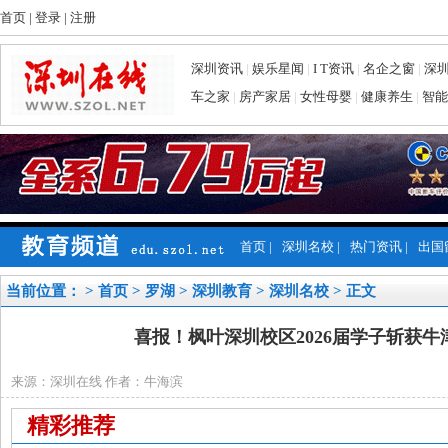
首页
|
登录
|
注册
深圳资讯
|
娱乐星闻
|
I T资讯
|
名企之窗
|
深
车之家
|
房产家居
|
女性母婴
|
健康养生
|
智能
首页
|
深圳名校
|
热门资讯
|
出国
当前位置： >
首页
>
罗湖
>
深圳教育
>
深圳名校
> 正文
喜报！枫叶深圳校区2026届学子斩获
来源：深圳在线 作者：牛海滨
精彩推荐