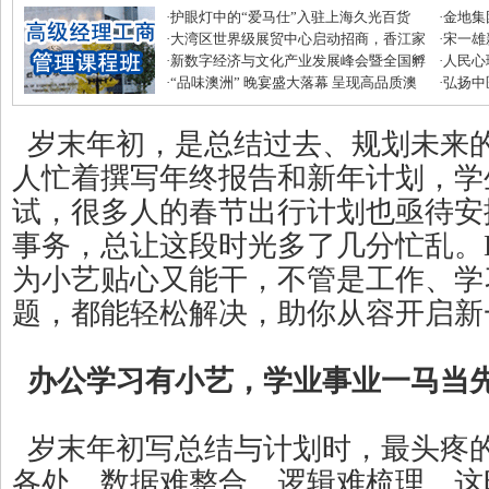
·
护眼灯中的“爱马仕”入驻上海久光百货
·
金地集
·
大湾区世界级展贸中心启动招商，香江家
磅优惠
·
宋一雄
居打造建材家居业“东方米兰展”
·
新数字经济与文化产业发展峰会暨全国孵
生逆袭
·
人民心
化中心年度盛典圆满收官
·
“品味澳洲” 晚宴盛大落幕 呈现高品质澳
·
弘扬中
式美味
滋补节
岁末年初，是总结过去、规划未来
人忙着撰写年终报告和新年计划，学
试，很多人的春节出行计划也亟待安
事务，总让这段时光多了几分忙乱。Har
为小艺贴心又能干，不管是工作、学
题，都能轻松解决，助你从容开启新
办公学习有小艺，学业事业一马当
岁末年初写总结与计划时，最头疼
各处、数据难整合、逻辑难梳理。这