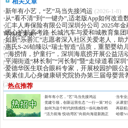
相关文章
·
新年有小艺，“艺”马当先接鸿运
(2026-1-8)
·
从“看不清”到“一键办”,适老版App如何改
·
汇丰人寿保险有限公司深圳分公司 2025年
11)
·
暖心护航高考路 长城汽车与爱和城教育集团
可持续未来”
(2025-9-19)
·
如新“乐善汇”志愿者深入社区关爱老人，助
(2025-6-9)
·
惠氏S-26铂臻以“瑞士智造”品质，重塑婴
6-6)
·
“海捞情，护童行”，深圳海底捞开展公益活
16)
·
平湖街道“林长制”“河长制”暨“走绿道看深圳
(2024-12-5)
·
爱德华医生联合眼科专家，开展校园护眼公
·
美素佳儿心身健康研究院协办第三届母婴营
(2024-9-24)
热点推荐
·
新年有小艺，“艺”马当先接鸿运
·
当专业
·
党建引领，创新运营生态 “一行一策”对公
咖啡机
·
从课堂
企微模式破解流量困局
·
如何为这个时代的情感找一份礼物存档
的成长
·
再获权
·
“活力前海·悦动湾区”向前向海迎新跑正
国出海企
·
哈喽!
式开跑
圆满收