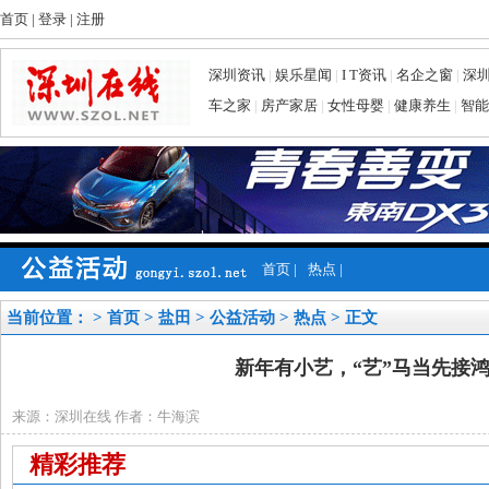
首页
|
登录
|
注册
深圳资讯
|
娱乐星闻
|
I T资讯
|
名企之窗
|
深
车之家
|
房产家居
|
女性母婴
|
健康养生
|
智能
首页
|
热点
|
当前位置： >
首页
>
盐田
>
公益活动
>
热点
> 正文
新年有小艺，“艺”马当先接
来源：深圳在线 作者：牛海滨
精彩推荐