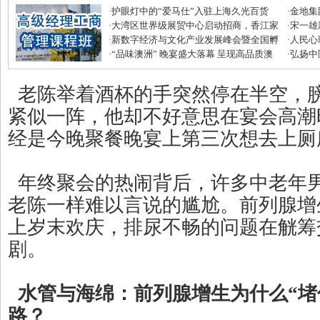
·
护眼灯中的“爱马仕”入驻上海久光百货
·
金地集
·
大湾区世界级展贸中心启动招商，香江家
磅优惠
·
宋一雄
居打造建材家居业“东方米兰展”
·
新数字经济与文化产业发展峰会暨全国孵
生逆袭
·
人民心
化中心年度盛典圆满收官
·
“品味澳洲” 晚宴盛大落幕 呈现高品质澳
·
弘扬中
式美味
滋补节
老陈举着酒杯的手突然停在半空，
紧似一阵，他却不好意思在宴会高潮
经是今晚聚餐晚宴上第三次想去上厕
年终聚会的热闹背后，许多中老年
老陈一样难以言说的尴尬。前列腺增
上岁末欢庆，排尿不畅的问题在觥筹
剧。
水管与海绵：前列腺增生为什么“堵
路？