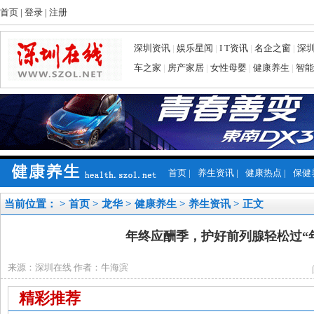
首页
|
登录
|
注册
深圳资讯
|
娱乐星闻
|
I T资讯
|
名企之窗
|
深
车之家
|
房产家居
|
女性母婴
|
健康养生
|
智能
首页
|
养生资讯
|
健康热点
|
保健
当前位置： >
首页
>
龙华
>
健康养生
>
养生资讯
> 正文
年终应酬季，护好前列腺轻松过“
来源：深圳在线 作者：牛海滨
精彩推荐