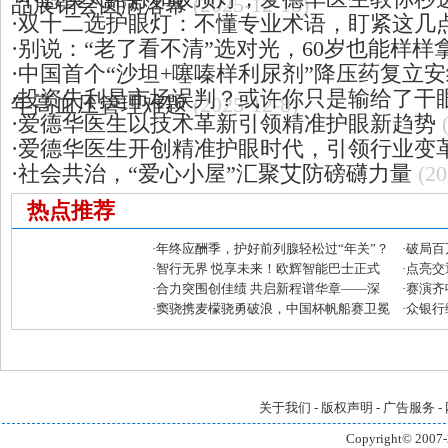
品展销会圆满落幕
(2025-12-18)
·
双十二选护眼灯：不懂专业术语，盯紧这几
·
别说：“老了看不清”选对光，60岁也能样样
·
中国首个“沙坦+噻嗪样利尿剂”降压药复立
·
投资失利是市场误判？或许你只是输给了干
年高血压管理难题
(2025-12-8)
·
爱德华医生以技术革新引领精准护眼新趋势
·
爱德华医生开创精准护眼时代，引领行业变
·
社会共治，“爱心小屋”汇聚艾防磅礴力量
(20
热点推荐
·
年终应酬季，护好前列腺轻松过“年关”？
·
破局百
·
智行无界 悦享未来！欧辉智能巴士正式
品牌新
·
点亮交
发布 引领智慧出行新浪潮
·
合力突围创佳绩 共启新程谱华章——深
·
赛演齐
圳市南北医药集团第五届商品展销会圆满
·
窦骁携麦檬骁勇破浪，中国杯帆船赛卫冕
·
众银行
落幕
成功
融科技
关于我们
-
版权声明
-
广告服务
-
Copyright© 2007-