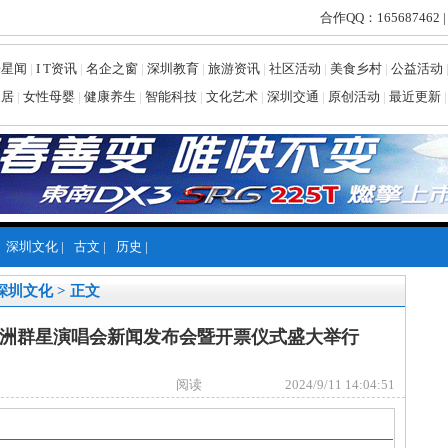
合作QQ：165687462 |
乐星闻
|
I T资讯
|
名企之窗
|
深圳教育
|
旅游资讯
|
社区活动
|
美食乡村
|
公益活动
家居
|
女性母婴
|
健康养生
|
智能科技
|
文化艺术
|
深圳交通
|
原创活动
|
最近更新
|
深圳文化
|
古文
|
历史
|
深圳文化
> 正文
亚洲群星演唱会新闻发布会暨开票仪式盛大举行
阅读
2024/9/11 14:04:51