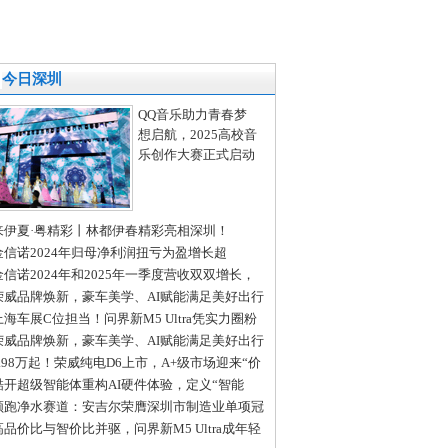
今日深圳
QQ音乐助力青春梦
想启航，2025高校音
乐创作大赛正式启动
来伊夏·粤精彩丨林都伊春精彩亮相深圳！
金信诺2024年归母净利润扭亏为盈增长超
03%，海外业务收入增长29.16%
金信诺2024年和2025年一季度营收双双增长，
新成果显著
荣威品牌焕新，豪车美学、AI赋能满足美好出行
所有想象
上海车展C位担当！问界新M5 Ultra凭实力圈粉
轻群体
荣威品牌焕新，豪车美学、AI赋能满足美好出行
所有想象
7.98万起！荣威纯电D6上市，A+级市场迎来“价
王者”
酷开超级智能体重构AI硬件体验，定义“智能
”新物种
领跑净水赛道：安吉尔荣膺深圳市制造业单项冠
称号
高品价比与智价比并驱，问界新M5 Ultra成年轻