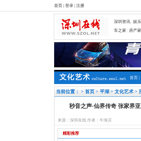
首页
|
登录
|
注册
深圳资讯
|
娱
车之家
|
房产
首页
|
当前位置： >
首页
>
平湖
>
文化艺术
>
秒音之声·仙界传奇 张家界
来源：深圳在线 作者：牛海滨
精彩推荐