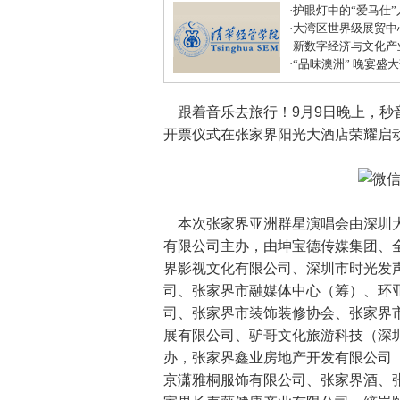
·
护眼灯中的“爱马仕
·
大湾区世界级展贸中
居打造建材家居业“东
·
新数字经济与文化产
化中心年度盛典圆满
·
“品味澳洲” 晚宴盛
式美味
跟着音乐去旅行！9月9日晚上，秒
开票仪式在张家界阳光大酒店荣耀启
本次张家界亚洲群星演唱会由深圳大
有限公司主办，由坤宝德传媒集团、
界影视文化有限公司、深圳市时光发
司、张家界市融媒体中心（筹）、环
司、张家界市装饰装修协会、张家界
展有限公司、驴哥文化旅游科技（深
办，张家界鑫业房地产开发有限公司
京潇雅桐服饰有限公司、张家界酒、