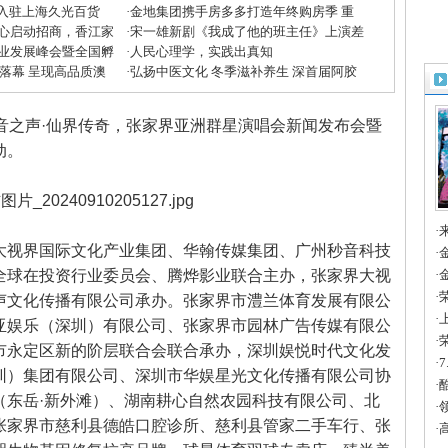
”入驻上海久光百货
·
金地集团携手房多多打造年终购房季 重
心启动招商，香江家
磅优惠助力美好生活
·
宋一雄新剧《我成了他的班主任》上演差
方米兰展”
业发展峰会暨全国孵
生逆袭
·
人民心理学，实践出真知
收官
大落幕 呈现高品质澳
·
弘扬中医文化 冬季滋补养生 深首届阿胶
滋补节掀起鹏城养生潮
音之声·仙界传奇，张家界亚洲群星演唱会新闻发布会暨
动。
·
视界国际文化产业集团、华翰传媒集团、广州秒音科技
·
全球在投资行业委员会、腾烨影业联合主办，张家界大视
1
·
创
·
声文化传播有限公司承办。张家界市澧兰体育发展有限公
的
·
亚娱乐（深圳）有限公司、张家界市园林广告传媒有限公
年
·
市永定区新的阶层联合会联合承办，深圳娱悦时代文化发
的
·
圳）集团有限公司、深圳市华娱星光文化传播有限公司协
值
·
（东岳·新外滩）、湖南耕心自然农园科技有限公司、北
体
·
张家界市慈利县德皓口腔诊所、慈利县管家二手车行、张
军
·