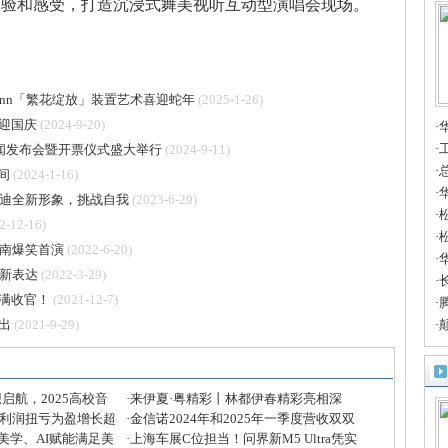
体验和感受，打造沉浸式舞美视听互动型演唱会现场。
rgmann「繁花绽放」装置艺术喜迎蛇年
(2025-1-26)
迎国庆
(2024-9-20)
·
人
·
新闻发布会暨开票仪式盛大举行
(2024-9-11)
聚
·
间
(2024-1-16)
·
迪全新形象，挑战自我
(2023-6-29)
·
2-12-16)
合
·
南爆笑首演
(2022-6-20)
·
新表达
(2022-3-29)
质
·
圆满收官！
(2021-12-7)
禄
·
出
(2021-9-29)
流
·
豪
启航，2025高校音
·
来伊夏·粤精彩丨林都伊春精彩亮相深
净利润扭亏为盈增长超
圳！
·
金信诺2024年和2025年一季度营收双双
长29.16%
美学、AI赋能满足美
增长，创新成果显著
·
上海车展C位担当！问界新M5 Ultra凭实