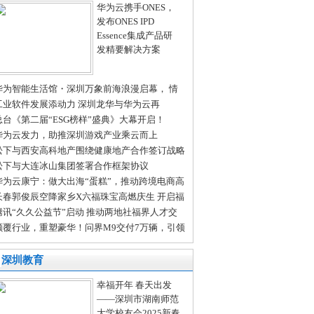
华为云携手ONES，
发布ONES IPD
Essence集成产品研
发精要解决方案
华为智能生活馆・深圳万象前海浪漫启幕， 情
节“圳”好遇见你！
工业软件发展添动力 深圳龙华与华为云再
“首”
总台《第二届“ESG榜样”盛典》大幕开启！
华为云发力，助推深圳游戏产业乘云而上
松下与西安高科地产围绕健康地产合作签订战略
作协议
松下与大连冰山集团签署合作框架协议
华为云康宁：做大出海“蛋糕”，推动跨境电商高
量发展
长春郭俊辰空降家乡X六福珠宝高燃庆生 开启福
狂欢——六福珠宝2024周年庆发布会
腾讯“久久公益节”启动 推动两地社福界人才交
 共建互联网公益文化
颠覆行业，重塑豪华！问界M9交付7万辆，引领
华电车新风尚
深圳教育
幸福开年 春天出发
——深圳市湖南师范
大学校友会2025新春