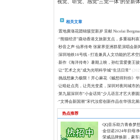
视觉、听觉、感觉“三觉一体”的全新
相关文章
·
置地廣塲花团锦簇贺新岁 呈献 Nicolai Be
·
“熊猫经济”撬动香港文旅新支点，多重福利喜
·
秒音之声·仙界传奇 张家界亚洲群星演唱会
·
深圳地铁16号线 - 打造兼具人文功能的艺术空
·
新作《海洋传奇》暑期上映，孙红雷爱妻王骏
·
让“艺术之光”成为光明科学城“生活日常”
(202
·
挑战想象力极限！开心麻花《贼想得到你》华
·
让暗处点亮，让亮光变柔，深圳对夜间城市的
·
第九届深圳市“小金话筒”少儿语言才艺大赛
·
“文博会新国潮”宋代汝窑创新作品在华强北展
热点推荐
·
QQ音乐助力青春梦想
乐创作大赛正式启动
·
金信诺2024年归母
103%，海外业务收入增
·
荣威品牌焕新，豪车