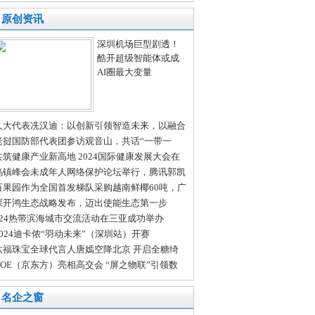
购车首选
原创资讯
深圳机场巨型剧透！
酷开超级智能体或成
AI圈最大变量
人大代表冼汉迪：以创新引领智造未来，以融合
进发展新质生产力
老挝国防部代表团参访观音山，共话“一带一
”新发展
共筑健康产业新高地 2024国际健康发展大会在
沙举行
乌镇峰会未成年人网络保护论坛举行，腾讯郭凯
：多方共治护航未成年人成长
百果园作为全国首发梯队采购越南鲜椰60吨，广
门店开售在即
深开鸿生态战略发布，迈出使能生态第一步
024热带滨海城市交流活动在三亚成功举办
2024迪卡侬“羽动未来”（深圳站）开赛
六福珠宝全球代言人唐嫣空降北京 开启全糖绮
 ——2024六福珠宝新品发布会
BOE（京东方）亮相高交会 “屏之物联”引领数
时代新气象
名企之窗