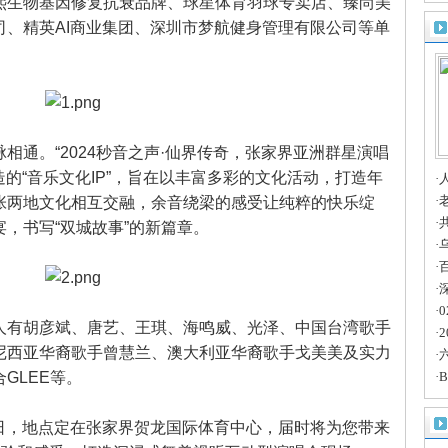
熙生物基因修复抗衰品牌、球星体育羽球专卖店、臻尚美
人
司、精英AI商业集团、深圳市梦航健身管理有限公司等单
通。“2024秒音之声·仙界传奇，张家界亚洲群星演唱
造的“音乐文化IP”，旨在以丰富多彩的文化活动，打造年
·
共
·
张两地文化相互交融，余音绕梁的感受让纯粹的快乐绽
路
·
，书写“双城故事”的新篇章。
长
·
天
·
深
·
·
有胡彦斌、唐艺、王琪、海鸣威、光泽、中国台湾歌手
·
尼西亚华裔歌手曾慧兰、澳大利亚华裔歌手戈美美及实力
·
GLEE等。
遇
·
智
2日，地点定在张家界贺龙国际体育中心，届时将为您带来