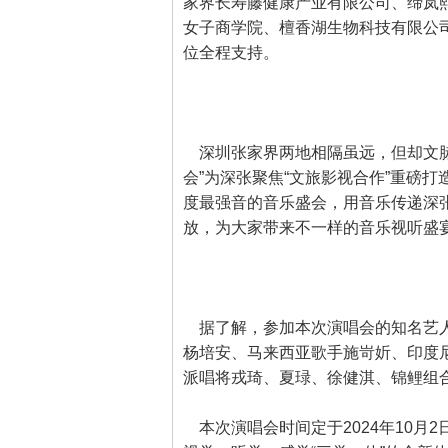
家界长寿藤健康产业有限公司、缔岚
女子商学院、檀香湖生物科技有限公
位全程支持。
深圳张家界两地相隔虽远，但却文脉相
会”为深张聚焦“文旅影视合作”重磅打
度最强音的音乐盛会，用音乐传递深
放，为大家带来不一样的音乐视听盛宴
据了解，参加本次演唱会的知名艺人
杨培安、马来西亚歌手施岢妡、印度
派唱将戎琦、夏琭、徐健淇、锦鲤组合
本次演唱会时间定于2024年10月