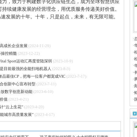
能力，致力于构建数字化供应链生态，成为全球智慧供应
可持续健康发展的经营理念，用优质服务传递美好价值。
迅速发展的十年。十年，只是起点，未来，有无限可能。
·
·
高成长企业发展
(2024-11-29)
·
释操控精髓
(2023-12-22)
合
·
al Sport运动汇再度登陆深圳
(2023-10-9)
·
是目前最强的全能扫地机器人
(2023-8-3)
质
·
奢品最佳CP，把每一位客户都宠成VIC
(2023-7-17)
禄
·
合创新中心宣布转型
(2023-7-11)
流
·
释放数字创意新动能
(2023-6-10)
豪
·
价值
(2023-4-21)
者
·
眼
计“云上生花”
(2023-4-20)
赋能城市高质量发展”
(2023-4-17)