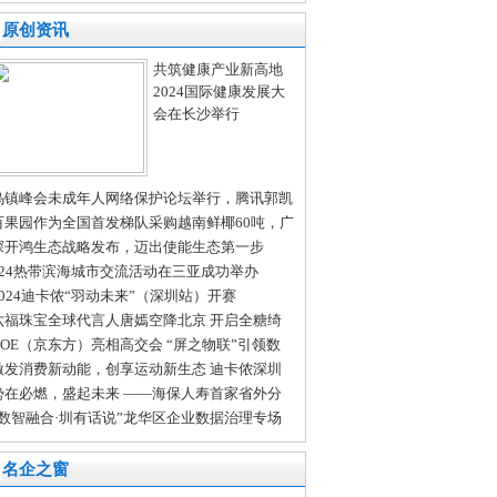
义DRAM-less高端体验
原创资讯
共筑健康产业新高地
2024国际健康发展大
会在长沙举行
乌镇峰会未成年人网络保护论坛举行，腾讯郭凯
：多方共治护航未成年人成长
百果园作为全国首发梯队采购越南鲜椰60吨，广
门店开售在即
深开鸿生态战略发布，迈出使能生态第一步
024热带滨海城市交流活动在三亚成功举办
2024迪卡侬“羽动未来”（深圳站）开赛
六福珠宝全球代言人唐嫣空降北京 开启全糖绮
 ——2024六福珠宝新品发布会
BOE（京东方）亮相高交会 “屏之物联”引领数
时代新气象
激发消费新动能，创享运动新生态 迪卡侬深圳
湖首家实体商场盛大开业
势在必燃，盛起未来 ——海保人寿首家省外分
司正式开业
“数智融合·圳有话说”龙华区企业数据治理专场
享会成功举办！
名企之窗