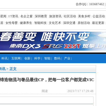
合作QQ：165687462 |
乐星闻
|
I T资讯
|
名企之窗
|
深圳教育
|
旅游资讯
|
社区活动
|
美食乡村
|
公益活动
家居
|
女性母婴
|
健康养生
|
智能科技
|
文化艺术
|
深圳交通
|
原创活动
|
最近更新
|
科讯
|
互联网
|
创新
|
科学
|
智能
|
数码
|
产业
|
科讯
> 正文
缔造物流与奢品最佳CP，把每一位客户都宠成VIC
阅读
2023/7/17 17:29:48