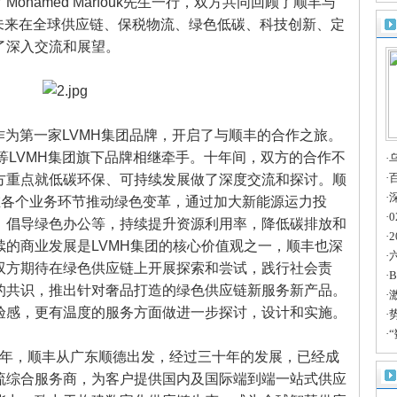
hamed Marfouk先生一行，双方共同回顾了顺丰与
定
就未来在全球供应链、保税物流、绿色低碳、科技创新、定
了深入交流和展望。
di作为第一家LVMH集团品牌，开启了与顺丰的合作之旅。
Piana等LVMH集团旗下品牌相继牵手。十年间，双方的合作不
·
天
·
方重点就低碳环保、可持续发展做了深度交流和探讨。顺
深
·
在各个业务环节推动绿色变革，通过加大新能源运力投
·
、倡导绿色办公等，持续提升资源利用率，降低碳排放和
·
的商业发展是LVMH集团的核心价值观之一，顺丰也深
·
双方期待在绿色供应链上开展探索和尝试，践行社会责
遇
·
的共识，推出针对奢品打造的绿色供应链新服务新产品。
智
·
验感，更有温度的服务方面做进一步探讨，设计和实施。
罗
·
公
·
思
93年，顺丰从广东顺德出发，经过三十年的发展，已经成
流综合服务商，为客户提供国内及国际端到端一站式供应