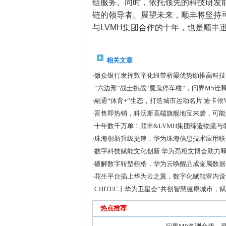
链服务。同时，依托领先的科技研发
链的领导者。展望未来，顺丰将坚持
与LVMH集团合作的十年，也是顺丰
相关文章
·
微众银行发挥数字化纽带桥梁优势助推高科技
·
“六边形”战士挑战“魔鬼停车楼”，问界M5诠
·
融通“体育+”生态，打造城市运动名片 迪卡侬Vit
·
盲售即热销，科沃斯高端旗舰地宝来袭，可能
·
十年数千万单！顺丰&LVMH集团缔造物流与
·
珠海创新升级提速，华为珠海信息技术应用联
·
数字科技赋能文化创新 华为亮相文博会助力
·
破解数字转型桎梏，华为云唤醒品成金属数据
·
花生平台插上华为云之翼，数字化赋能室内设
·
CHITEC丨华为卫星会“共创智慧健康城市，
热点推荐