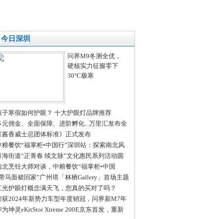
今日深圳
问界M9冬测全优，
硬核实力征服零下
30°C极寒
孩子寒假如何护眼？ 十大护眼灯品牌推荐
多元佣金、全面保障、进阶孵化...万里汇发布全
合伙人招募令
《酱香威士忌团体标准》正式发布
中粮餐饮“福掌柜•中国行”深圳站：探索南北风
融合创新的活力密码
粤海街道“正青春 续文脉”文化惠民系列活动圆
完成
南北烹饪大师对谈，中粮餐饮“福掌柜•中国
”深圳站共话京粤菜系融合之美
“带马面裙回家”广州塔「林栖Gallery」首场主题
动展“中国心”
红光护眼灯概念满天飞，您真的买对了吗？
荣获2024年新势力车型年度销冠，问界新M7年
累计交付新车19.7万辆
为坤灵eKitStor Xtreme 200E京东首发，重新