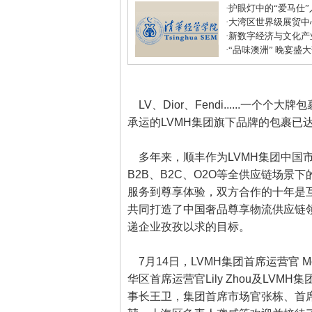
·
护眼灯中的“爱马仕
·
大湾区世界级展贸中
居打造建材家居业“东
·
新数字经济与文化产
化中心年度盛典圆满
·
“品味澳洲” 晚宴盛
式美味
LV、Dior、Fendi......一
承运的LVMH集团旗下品牌的包裹已
多年来，顺丰作为LVMH集团中国
B2B、B2C、O2O等全供应链场
服务到尊享体验，双方合作的十年是
共同打造了中国奢品尊享物流供应链
递企业孜孜以求的目标。
7月14日，LVMH集团首席运营官 Moh
华区首席运营官Lily Zhou及LV
事长王卫，集团首席市场官张栋、首