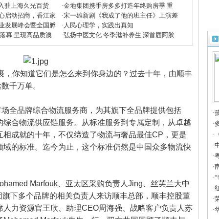
”入驻上海久光百货
·
金地集团携手房多多打造年终购房季 重
心启动招商，香江家
磅优惠助力美好生活
·
宋一雄新剧《我成了他的班主任》上演差
方米兰展”
业发展峰会暨全国孵
生逆袭
·
人民心理学，实践出真知
收官
大落幕 呈现高品质澳
·
弘扬中医文化 冬季滋补养生 深首届阿胶
滋补节掀起鹏城养生潮
个个大牌包裹，你知道它们是怎么来到你身边的？过去十年，由顺丰
达数千万单。
市场全品牌综合物流服务商，为其旗下全品牌提供包括
·
景下的综合物流供应链服务。从标准服务到专属定制，从卓越
·
互相成就的十年，不仅缔造了物流与奢品最佳CP，更是
球
·
·
领域的标准。迄今为止，这个标准仍然是中国众多物流快
味
·
满
·
行
·
amed Marfouk、亚太区采购负责人Jing、丝芙兰大中
活
·
MH集团旗下多个品牌的相关负责人来访顺丰总部，顺丰控股董
·
席人力资源官王欣、助理CEO周海强、战略客户负责人苏
度
·
华