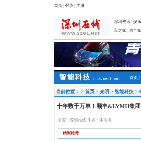
首页
|
登录
|
注册
深圳资讯
|
娱
车之家
|
房产
首页
|
当前位置： >
首页
>
光明
>
智能科技
>
十年数千万单！顺丰&LVMH集团
来源：深圳在线 作者：牛海滨
精彩推荐