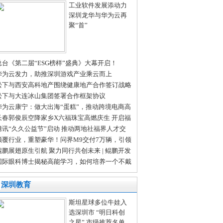
工业软件发展添动力
深圳龙华与华为云再
聚“首”
总台《第二届“ESG榜样”盛典》大幕开启！
华为云发力，助推深圳游戏产业乘云而上
松下与西安高科地产围绕健康地产合作签订战略
作协议
松下与大连冰山集团签署合作框架协议
华为云康宁：做大出海“蛋糕”，推动跨境电商高
量发展
长春郭俊辰空降家乡X六福珠宝高燃庆生 开启福
狂欢——六福珠宝2024周年庆发布会
腾讯“久久公益节”启动 推动两地社福界人才交
 共建互联网公益文化
颠覆行业，重塑豪华！问界M9交付7万辆，引领
华电车新风尚
鲲鹏展翅原生引航 聚力同行共创未来 | 鲲鹏开发
创享日·广东站成功举办
国际眼科博士揭秘高能学习，如何培养一个不戴
镜的学霸
深圳教育
斯坦星球多位牛娃入
选深圳市 “明日科创
之星” 市级推荐名单