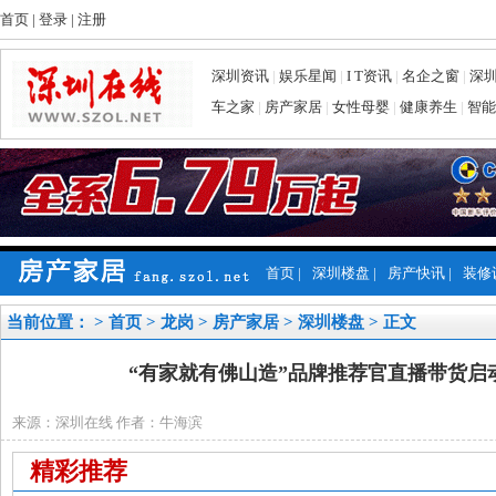
首页
|
登录
|
注册
深圳资讯
|
娱乐星闻
|
I T资讯
|
名企之窗
|
深
车之家
|
房产家居
|
女性母婴
|
健康养生
|
智能
首页
|
深圳楼盘
|
房产快讯
|
装修
当前位置： >
首页
>
龙岗
>
房产家居
>
深圳楼盘
> 正文
“有家就有佛山造”品牌推荐官直播带货启
来源：深圳在线 作者：牛海滨
精彩推荐