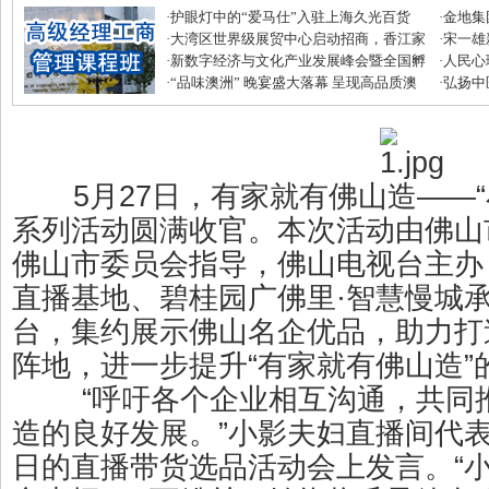
·
护眼灯中的“爱马仕”入驻上海久光百货
·
金地集
·
大湾区世界级展贸中心启动招商，香江家
磅优惠
·
宋一雄
居打造建材家居业“东方米兰展”
·
新数字经济与文化产业发展峰会暨全国孵
生逆袭
·
人民心
化中心年度盛典圆满收官
·
“品味澳洲” 晚宴盛大落幕 呈现高品质澳
·
弘扬中
式美味
滋补节
5月27日，有家就有佛山造——“
系列活动圆满收官。本次活动由佛山
佛山市委员会指导，佛山电视台主办
直播基地、碧桂园广佛里·智慧慢城
台，集约展示佛山名企优品，助力打
阵地，进一步提升“有家就有佛山造”
“呼吁各个企业相互沟通，共同推
造的良好发展。”小影夫妇直播间代表
日的直播带货选品活动会上发言。“小