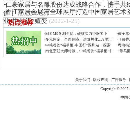
·
仁豪家居与名雕股份达成战略合作，携手共
·
香江家居会展湾全球展厅打造中国家居艺术圣
道！
(2022-4-28)
业“世界级”嬗变
(2022-1-25)
热点推荐
·
问界M9冬测全优，硬核实力征服零下
·
孩子寒
30°C极寒
·
多元佣金、全面保障、进阶孵化...万里汇
荐
·
《酱香
发布全球合伙人招募令
·
中粮餐饮“福掌柜•中国行”深圳站：探索
·
粤海街
南北风味融合创新的活力密码
·
南北烹饪大师对谈，中粮餐饮“福掌柜•中
动圆满
·
“带马面
国行”深圳站共话京粤菜系融合之美
场主题
关于我们
-
版权声明
-
广告服务
-
Copyright© 2007-
中国