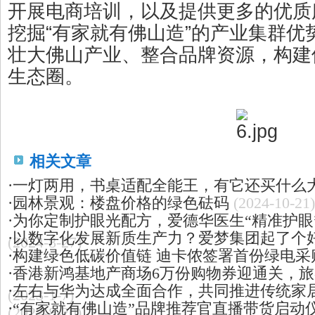
开展电商培训，以及提供更多的优质
挖掘“有家就有佛山造”的产业集群优
壮大佛山产业、整合品牌资源，构建
生态圈。
相关文章
·
一灯两用，书桌适配全能王，有它还买什么
·
园林景观：楼盘价格的绿色砝码
(2024-10-21)
·
为你定制护眼光配方，爱德华医生“精准护眼
·
以数字化发展新质生产力？爱梦集团起了个
(2024-8-27)
·
构建绿色低碳价值链 迪卡侬签署首份绿电采
·
香港新鸿基地产商场6万份购物券迎通关，旅客可
·
左右与华为达成全面合作，共同推进传统家
(2023-1-7)
·
“有家就有佛山造”品牌推荐官直播带货启动
(2022-8-20)